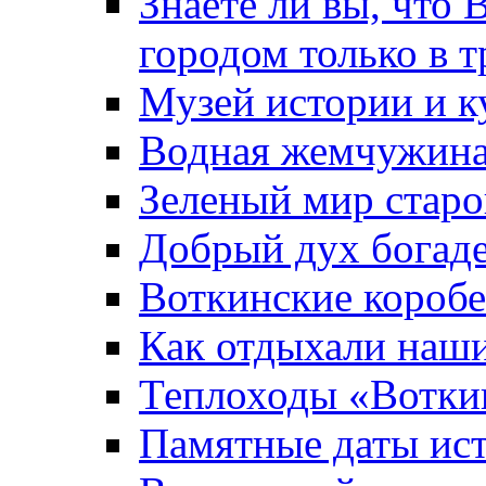
Знаете ли вы, что 
городом только в т
Музей истории и к
Водная жемчужин
Зеленый мир старо
Добрый дух богад
Воткинские короб
Как отдыхали наш
Теплоходы «Вотки
Памятные даты ис