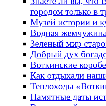
Знаете ли вы, что 
городом только в т
Музей истории и к
Водная жемчужин
Зеленый мир старо
Добрый дух богад
Воткинские короб
Как отдыхали наш
Теплоходы «Вотки
Памятные даты ис