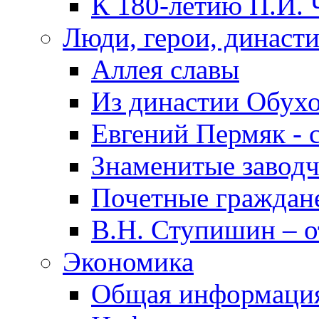
К 180-летию П.И. 
Люди, герои, династ
Аллея славы
Из династии Обух
Евгений Пермяк - 
Знаменитые заводч
Почетные граждан
В.Н. Ступишин – о
Экономика
Общая информаци