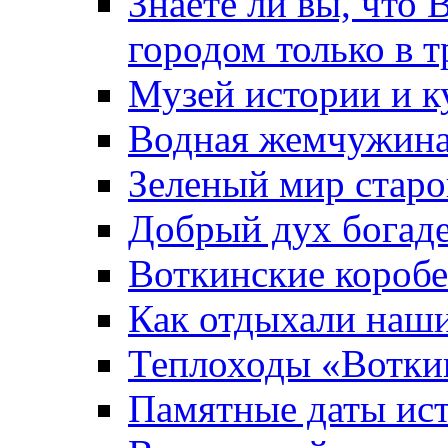
Знаете ли вы, что 
городом только в т
Музей истории и к
Водная жемчужин
Зеленый мир старо
Добрый дух богад
Воткинские короб
Как отдыхали наш
Теплоходы «Вотки
Памятные даты ис