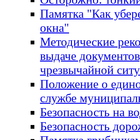
Памятка "Как убере
окна"
Методические рек
выдаче документов
чрезвычайной сит
Положение о един
службе муниципал
Безопасность на в
Безопасность дор