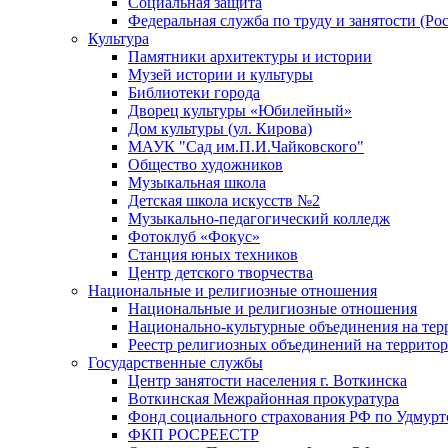
Социальная защита
Федеральная служба по труду и занятости (Рос
Культура
Памятники архитектуры и истории
Музей истории и культуры
Библиотеки города
Дворец культуры «Юбилейный»
Дом культуры (ул. Кирова)
МАУК "Сад им.П.И.Чайковского"
Общество художников
Музыкальная школа
Детская школа искусств №2
Музыкально-педагогический колледж
Фотоклуб «Фокус»
Станция юных техников
Центр детского творчества
Национальные и религиозные отношения
Национальные и религиозные отношения
Национально-культурные объединения на те
Реестр религиозных объединений на террито
Государственные службы
Центр занятости населения г. Воткинска
Воткинская Межрайонная прокуратура
Фонд социального страхования РФ по Удмурт
ФКП РОСРЕЕСТР