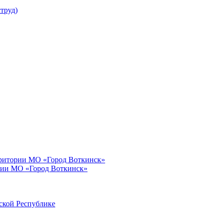
труд)
рритории МО «Город Воткинск»
рии МО «Город Воткинск»
ской Республике