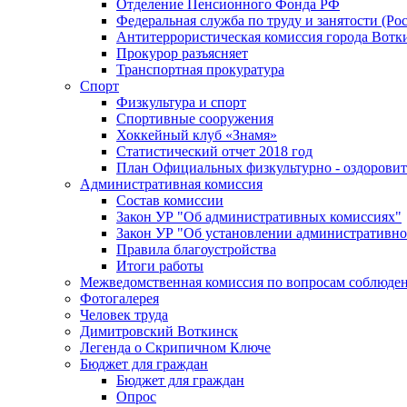
Отделение Пенсионного Фонда РФ
Федеральная служба по труду и занятости (Рос
Антитеррористическая комиссия города Вотк
Прокурор разъясняет
Транспортная прокуратура
Спорт
Физкультура и спорт
Спортивные сооружения
Хоккейный клуб «Знамя»
Статистический отчет 2018 год
План Официальных физкультурно - оздоровит
Административная комиссия
Состав комиссии
Закон УР "Об административных комиссиях"
Закон УР "Об установлении административно
Правила благоустройства
Итоги работы
Межведомственная комиссия по вопросам соблюдени
Фотогалерея
Человек труда
Димитровский Воткинск
Легенда о Скрипичном Ключе
Бюджет для граждан
Бюджет для граждан
Опрос