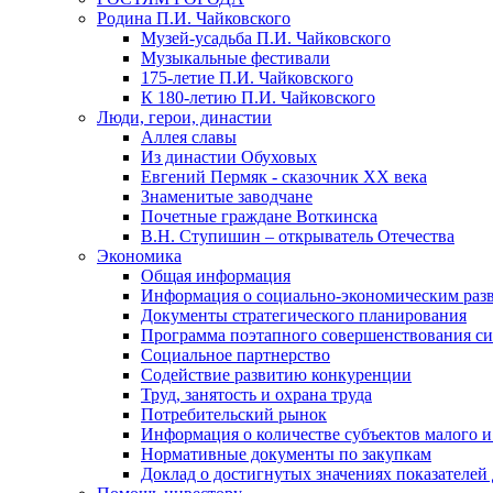
Родина П.И. Чайковского
Музей-усадьба П.И. Чайковского
Музыкальные фестивали
175-летие П.И. Чайковского
К 180-летию П.И. Чайковского
Люди, герои, династии
Аллея славы
Из династии Обуховых
Евгений Пермяк - сказочник XX века
Знаменитые заводчане
Почетные граждане Воткинска
В.Н. Ступишин – открыватель Отечества
Экономика
Общая информация
Информация о социально-экономическим раз
Документы стратегического планирования
Программа поэтапного совершенствования си
Социальное партнерство
Содействие развитию конкуренции
Труд, занятость и охрана труда
Потребительский рынок
Информация о количестве субъектов малого и
Нормативные документы по закупкам
Доклад о достигнутых значениях показателей