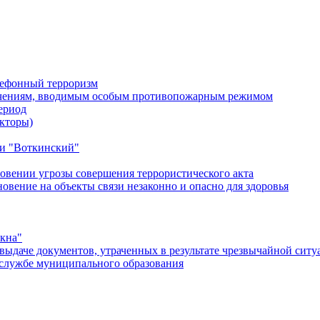
лефонный терроризм
ичениям, вводимым особым противопожарным режимом
ериод
кторы)
и "Воткинский"
овении угрозы совершения террористического акта
ение на объекты связи незаконно и опасно для здоровья
окна"
ыдаче документов, утраченных в результате чрезвычайной ситу
службе муниципального образования