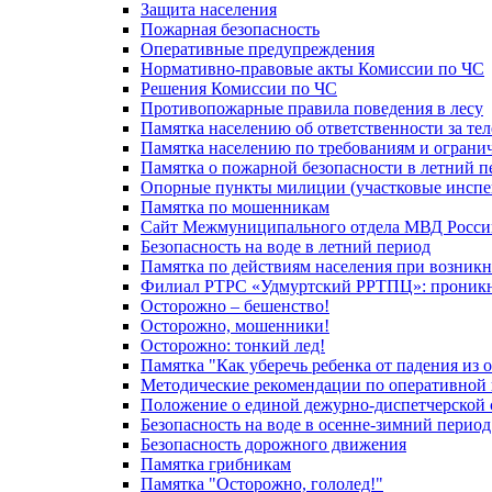
Защита населения
Пожарная безопасность
Оперативные предупреждения
Нормативно-правовые акты Комиссии по ЧС
Решения Комиссии по ЧС
Противопожарные правила поведения в лесу
Памятка населению об ответственности за те
Памятка населению по требованиям и огран
Памятка о пожарной безопасности в летний п
Опорные пункты милиции (участковые инспе
Памятка по мошенникам
Сайт Межмуниципального отдела МВД Росси
Безопасность на воде в летний период
Памятка по действиям населения при возникн
Филиал РТРС «Удмуртский РРТПЦ»: проникнов
Осторожно – бешенство!
Осторожно, мошенники!
Осторожно: тонкий лед!
Памятка "Как уберечь ребенка от падения из 
Методические рекомендации по оперативной в
Положение о единой дежурно-диспетчерской 
Безопасность на воде в осенне-зимний период
Безопасность дорожного движения
Памятка грибникам
Памятка "Осторожно, гололед!"