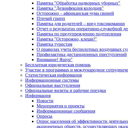
Памятка "Обработка надворных уборных"
Памятка "Дезинфекция колодцев"
Осторожно – африканская чума свиней
Птичий грипп
Памятка для родителей – вред токсикомании
Отчет о результатах оперативно-служебной д
Памятка по предупреждению подтопления
Памятка "Осторожно, клещи!"
Памятка туристам
О правилах учета беспилотных воздушных су
Профилактика дистанционных преступлений
Внимание! Ящур"
Бесплатная юридическая помощь
Участие в программах и международное сотруднич
Статистическая информация
Информационные системы
Официальные выступления
Официальные визиты и рабочие поездки
Информация
Новости
Мероприятия и проекты
Информационные сообщения
Опросы
Опрос населения об эффективности деятельн
акционерных обществ, осуществляющих оказа