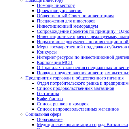
Помощь инвестору
Помощь инвестору
Проектное управление
Общественный Совет по инвестициям
Предложения для инвесторов
Инвестиционный меморандум
Сопровождение проектов по принципу "Oдно
Инвестиционные проекты реализуемые, план
Нормативные документы по инвестиционной д
Меры государственной поддержки субъектов 
Конкурсы
Интернет-ресурсы по инвестиционной деятел
Корпорация МСП
О Правилах заключения специальных инвест
Порядок предоставления инвесторам льготны
Предприятия торговли и общественного питания
Отдел потребительского рынка и предприним
Список продовольственных магазинов
Гостиницы
Кафе, бистро
Cписок рынков и ярмарок
Список непродовольственных магазинов
Социальная сфера
Образование
Медицинские организации города Воткинска