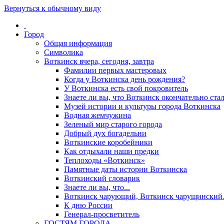
Вернуться к обычному виду
Город
Общая информация
Символика
Воткинск вчера, сегодня, завтра
Фамилии первых мастеровых
Когда у Воткинска день рождения?
У Воткинска есть свой покровитель
Знаете ли вы, что Воткинск окончательно стал
Музей истории и культуры города Воткинска
Водная жемчужина
Зеленый мир старого города
Добрый дух богадельни
Воткинские коробейники
Как отдыхали наши предки
Теплоходы «Воткинск»
Памятные даты истории Воткинска
Воткинский словарик
Знаете ли вы, что...
Воткинск чарующий, Воткинск чарущински
К дню России
Генерал-просветитель
ГОСТЯМ ГОРОДА