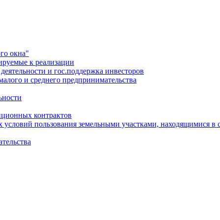
го окна"
ируемые к реализации
еятельности и гос.поддержка инвесторов
малого и среднего предпринимательства
ьности
иционных контрактов
х условий пользования земельными участками, находящимися в 
ательства