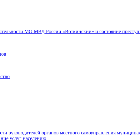
еятельности МО МВД России «Воткинский» и состояние преступн
дов
ество
ости руководителей органов местного самоуправления муниципа
ние услуг населению