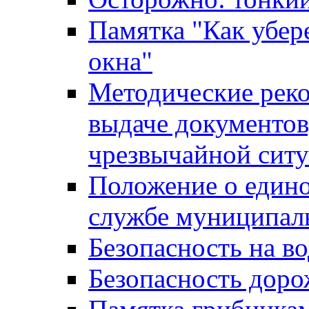
Памятка "Как убере
окна"
Методические рек
выдаче документов
чрезвычайной сит
Положение о един
службе муниципал
Безопасность на в
Безопасность дор