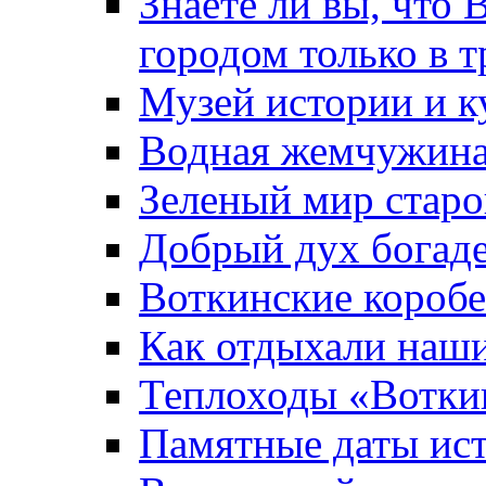
Знаете ли вы, что 
городом только в т
Музей истории и к
Водная жемчужин
Зеленый мир старо
Добрый дух богад
Воткинские короб
Как отдыхали наш
Теплоходы «Вотки
Памятные даты ис