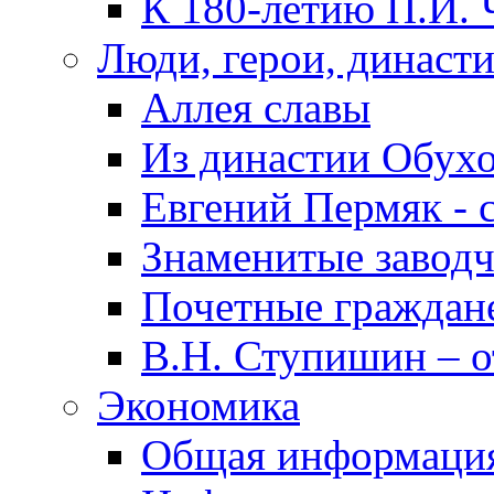
К 180-летию П.И. 
Люди, герои, династ
Аллея славы
Из династии Обух
Евгений Пермяк - 
Знаменитые заводч
Почетные граждан
В.Н. Ступишин – о
Экономика
Общая информаци