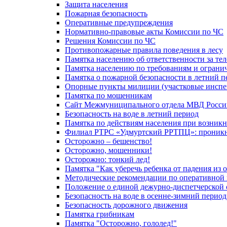
Защита населения
Пожарная безопасность
Оперативные предупреждения
Нормативно-правовые акты Комиссии по ЧС
Решения Комиссии по ЧС
Противопожарные правила поведения в лесу
Памятка населению об ответственности за те
Памятка населению по требованиям и огран
Памятка о пожарной безопасности в летний п
Опорные пункты милиции (участковые инспе
Памятка по мошенникам
Сайт Межмуниципального отдела МВД Росси
Безопасность на воде в летний период
Памятка по действиям населения при возникн
Филиал РТРС «Удмуртский РРТПЦ»: проникнов
Осторожно – бешенство!
Осторожно, мошенники!
Осторожно: тонкий лед!
Памятка "Как уберечь ребенка от падения из 
Методические рекомендации по оперативной в
Положение о единой дежурно-диспетчерской 
Безопасность на воде в осенне-зимний период
Безопасность дорожного движения
Памятка грибникам
Памятка "Осторожно, гололед!"