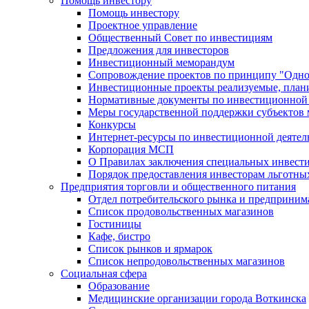
Помощь инвестору
Помощь инвестору
Проектное управление
Общественный Совет по инвестициям
Предложения для инвесторов
Инвестиционный меморандум
Сопровождение проектов по принципу "Oдно
Инвестиционные проекты реализуемые, план
Нормативные документы по инвестиционной д
Меры государственной поддержки субъектов 
Конкурсы
Интернет-ресурсы по инвестиционной деятел
Корпорация МСП
О Правилах заключения специальных инвест
Порядок предоставления инвесторам льготны
Предприятия торговли и общественного питания
Отдел потребительского рынка и предприним
Список продовольственных магазинов
Гостиницы
Кафе, бистро
Cписок рынков и ярмарок
Список непродовольственных магазинов
Социальная сфера
Образование
Медицинские организации города Воткинска