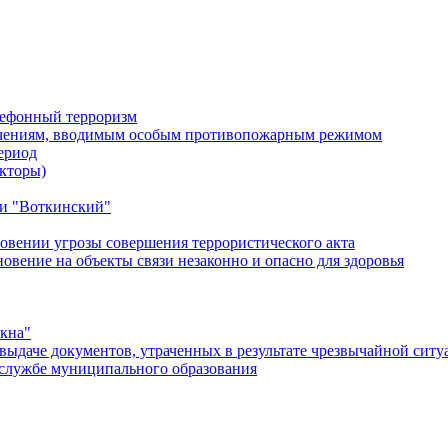
лефонный терроризм
ичениям, вводимым особым противопожарным режимом
ериод
кторы)
и "Воткинский"
овении угрозы совершения террористического акта
ение на объекты связи незаконно и опасно для здоровья
окна"
ыдаче документов, утраченных в результате чрезвычайной ситу
службе муниципального образования