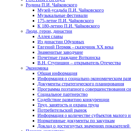
Родина П.И. Чайковского
Музей-усадьба П.И. Чайковского
Музыкальные фестивали
175-летие П.И. Чайковского
К 180-летию П.И. Чайковского
Люди, герои, династии
Аллея славы
Из династии Обуховых
Евгений Пермяк - сказочник XX века
Знаменитые заводчане
Почетные граждане Воткинска
В.Н. Ступишин – открыватель Отечества
Экономика
Общая информация
Информация о социально-экономическим раз
Документы стратегического планирования
Программа поэтапного совершенствования си
Социальное партнерство
Содействие развитию конкуренции
Труд, занятость и охрана труда
Потребительский рынок
Информация о количестве субъектов малого и
Нормативные документы по закупкам
Доклад о достигнутых значениях показателей