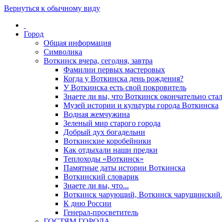
Вернуться к обычному виду
Город
Общая информация
Символика
Воткинск вчера, сегодня, завтра
Фамилии первых мастеровых
Когда у Воткинска день рождения?
У Воткинска есть свой покровитель
Знаете ли вы, что Воткинск окончательно стал
Музей истории и культуры города Воткинска
Водная жемчужина
Зеленый мир старого города
Добрый дух богадельни
Воткинские коробейники
Как отдыхали наши предки
Теплоходы «Воткинск»
Памятные даты истории Воткинска
Воткинский словарик
Знаете ли вы, что...
Воткинск чарующий, Воткинск чарущински
К дню России
Генерал-просветитель
ГОСТЯМ ГОРОДА