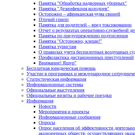
Памятка "Обработка надворных уборных"
Памятка "Дезинфекция колодцев"
Осторожно – африканская чума свиней
Птичий грипп
Памятка для родителей – вред токсикомании
Отчет о результатах оперативно-служебной д
Памятка по предупреждению подтопления
Памятка "Осторожно, клещи!"
Памятка туристам
О правилах учета беспилотных воздушных су
Профилактика дистанционных преступлений
Внимание! Ящур"
Бесплатная юридическая помощь
Участие в программах и международное сотруднич
Статистическая информация
Информационные системы
Официальные выступления
Официальные визиты и рабочие поездки
Информация
Новости
Мероприятия и проекты
Информационные сообщения
Опросы
Опрос населения об эффективности деятельн
акционерных обществ, осуществляющих оказа