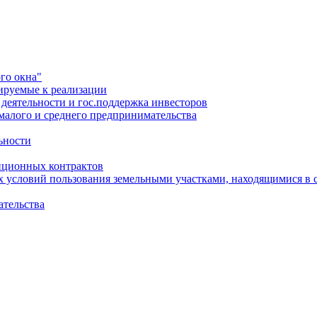
го окна"
ируемые к реализации
еятельности и гос.поддержка инвесторов
малого и среднего предпринимательства
ьности
иционных контрактов
х условий пользования земельными участками, находящимися в 
ательства