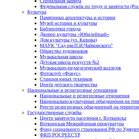
Социальная защита
Федеральная служба по труду и занятости (Рос
Культура
Памятники архитектуры и истории
Музей истории и культуры
Библиотеки города
Дворец культуры «Юбилейный»
Дом культуры (ул. Кирова)
МАУК "Сад им.П.И.Чайковского"
Общество художников
Музыкальная школа
Детская школа искусств №2
Музыкально-педагогический колледж
Фотоклуб «Фокус»
Станция юных техников
Центр детского творчества
Национальные и религиозные отношения
Национальные и религиозные отношения
Национально-культурные объединения на те
Реестр религиозных объединений на террито
Государственные службы
Центр занятости населения г. Воткинска
Воткинская Межрайонная прокуратура
Фонд социального страхования РФ по Удмурт
ФКП РОСРЕЕСТР