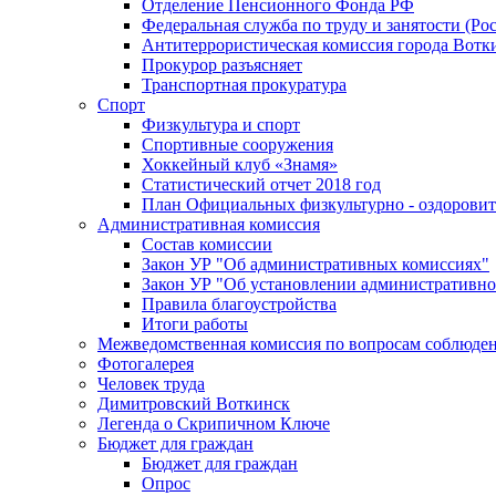
Отделение Пенсионного Фонда РФ
Федеральная служба по труду и занятости (Рос
Антитеррористическая комиссия города Вотк
Прокурор разъясняет
Транспортная прокуратура
Спорт
Физкультура и спорт
Спортивные сооружения
Хоккейный клуб «Знамя»
Статистический отчет 2018 год
План Официальных физкультурно - оздоровит
Административная комиссия
Состав комиссии
Закон УР "Об административных комиссиях"
Закон УР "Об установлении административно
Правила благоустройства
Итоги работы
Межведомственная комиссия по вопросам соблюдени
Фотогалерея
Человек труда
Димитровский Воткинск
Легенда о Скрипичном Ключе
Бюджет для граждан
Бюджет для граждан
Опрос