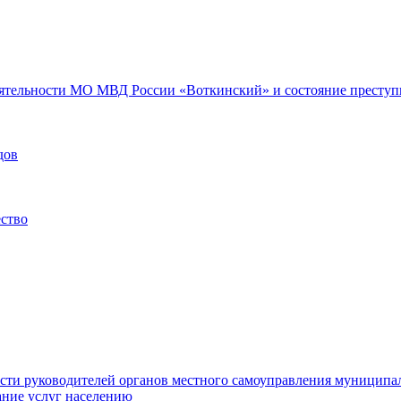
еятельности МО МВД России «Воткинский» и состояние преступн
дов
ество
ости руководителей органов местного самоуправления муниципа
ние услуг населению