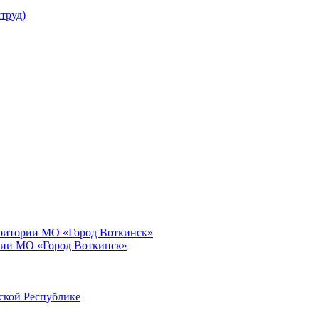
труд)
рритории МО «Город Воткинск»
рии МО «Город Воткинск»
ской Республике