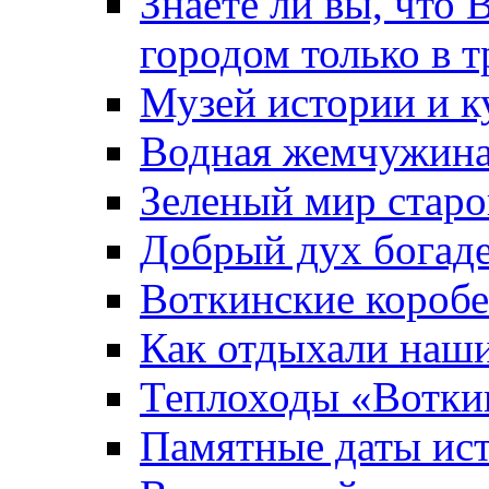
Знаете ли вы, что 
городом только в т
Музей истории и к
Водная жемчужин
Зеленый мир старо
Добрый дух богад
Воткинские короб
Как отдыхали наш
Теплоходы «Вотки
Памятные даты ис