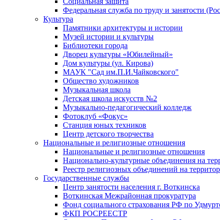
Социальная защита
Федеральная служба по труду и занятости (Рос
Культура
Памятники архитектуры и истории
Музей истории и культуры
Библиотеки города
Дворец культуры «Юбилейный»
Дом культуры (ул. Кирова)
МАУК "Сад им.П.И.Чайковского"
Общество художников
Музыкальная школа
Детская школа искусств №2
Музыкально-педагогический колледж
Фотоклуб «Фокус»
Станция юных техников
Центр детского творчества
Национальные и религиозные отношения
Национальные и религиозные отношения
Национально-культурные объединения на те
Реестр религиозных объединений на террито
Государственные службы
Центр занятости населения г. Воткинска
Воткинская Межрайонная прокуратура
Фонд социального страхования РФ по Удмурт
ФКП РОСРЕЕСТР