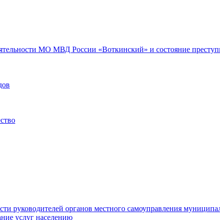
еятельности МО МВД России «Воткинский» и состояние преступн
дов
ество
ости руководителей органов местного самоуправления муниципа
ние услуг населению