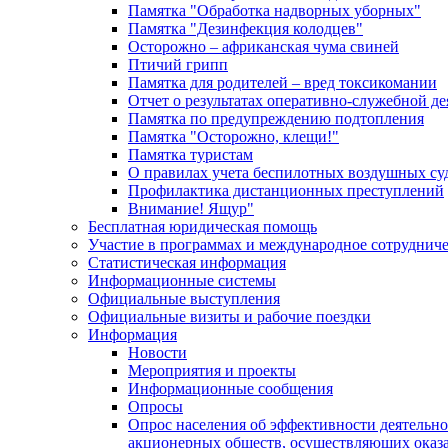
Памятка "Обработка надворных уборных"
Памятка "Дезинфекция колодцев"
Осторожно – африканская чума свиней
Птичий грипп
Памятка для родителей – вред токсикомании
Отчет о результатах оперативно-служебной д
Памятка по предупреждению подтопления
Памятка "Осторожно, клещи!"
Памятка туристам
О правилах учета беспилотных воздушных су
Профилактика дистанционных преступлений
Внимание! Ящур"
Бесплатная юридическая помощь
Участие в программах и международное сотруднич
Статистическая информация
Информационные системы
Официальные выступления
Официальные визиты и рабочие поездки
Информация
Новости
Мероприятия и проекты
Информационные сообщения
Опросы
Опрос населения об эффективности деятельн
акционерных обществ, осуществляющих оказа