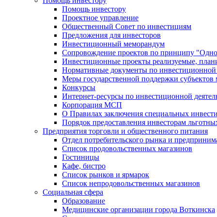
Помощь инвестору
Помощь инвестору
Проектное управление
Общественный Совет по инвестициям
Предложения для инвесторов
Инвестиционный меморандум
Сопровождение проектов по принципу "Oдно
Инвестиционные проекты реализуемые, план
Нормативные документы по инвестиционной д
Меры государственной поддержки субъектов 
Конкурсы
Интернет-ресурсы по инвестиционной деятел
Корпорация МСП
О Правилах заключения специальных инвест
Порядок предоставления инвесторам льготны
Предприятия торговли и общественного питания
Отдел потребительского рынка и предприним
Список продовольственных магазинов
Гостиницы
Кафе, бистро
Cписок рынков и ярмарок
Список непродовольственных магазинов
Социальная сфера
Образование
Медицинские организации города Воткинска