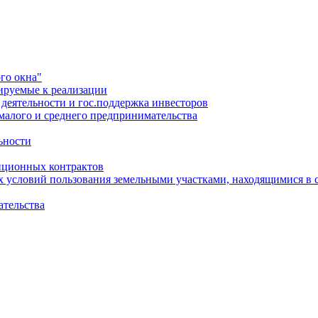
го окна"
ируемые к реализации
еятельности и гос.поддержка инвесторов
малого и среднего предпринимательства
ьности
иционных контрактов
х условий пользования земельными участками, находящимися в 
ательства