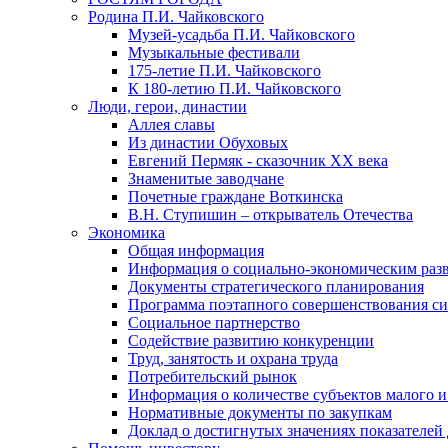
Родина П.И. Чайковского
Музей-усадьба П.И. Чайковского
Музыкальные фестивали
175-летие П.И. Чайковского
К 180-летию П.И. Чайковского
Люди, герои, династии
Аллея славы
Из династии Обуховых
Евгений Пермяк - сказочник XX века
Знаменитые заводчане
Почетные граждане Воткинска
В.Н. Ступишин – открыватель Отечества
Экономика
Общая информация
Информация о социально-экономическим раз
Документы стратегического планирования
Программа поэтапного совершенствования си
Социальное партнерство
Содействие развитию конкуренции
Труд, занятость и охрана труда
Потребительский рынок
Информация о количестве субъектов малого и
Нормативные документы по закупкам
Доклад о достигнутых значениях показателей