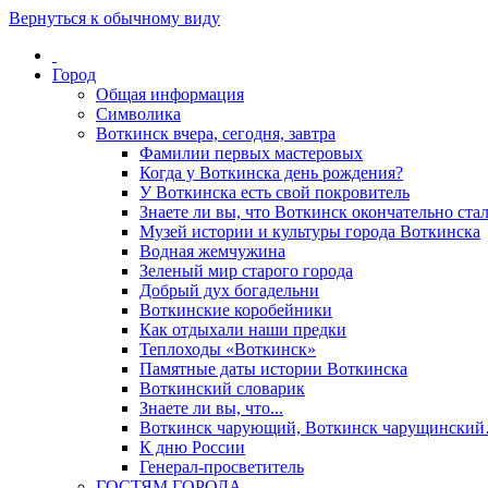
Вернуться к обычному виду
Город
Общая информация
Символика
Воткинск вчера, сегодня, завтра
Фамилии первых мастеровых
Когда у Воткинска день рождения?
У Воткинска есть свой покровитель
Знаете ли вы, что Воткинск окончательно стал
Музей истории и культуры города Воткинска
Водная жемчужина
Зеленый мир старого города
Добрый дух богадельни
Воткинские коробейники
Как отдыхали наши предки
Теплоходы «Воткинск»
Памятные даты истории Воткинска
Воткинский словарик
Знаете ли вы, что...
Воткинск чарующий, Воткинск чарущински
К дню России
Генерал-просветитель
ГОСТЯМ ГОРОДА