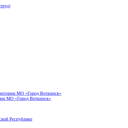
труд)
рритории МО «Город Воткинск»
рии МО «Город Воткинск»
ской Республике