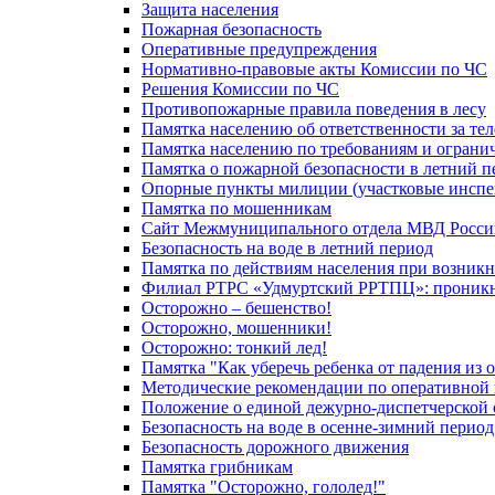
Защита населения
Пожарная безопасность
Оперативные предупреждения
Нормативно-правовые акты Комиссии по ЧС
Решения Комиссии по ЧС
Противопожарные правила поведения в лесу
Памятка населению об ответственности за те
Памятка населению по требованиям и огран
Памятка о пожарной безопасности в летний п
Опорные пункты милиции (участковые инспе
Памятка по мошенникам
Сайт Межмуниципального отдела МВД Росси
Безопасность на воде в летний период
Памятка по действиям населения при возникн
Филиал РТРС «Удмуртский РРТПЦ»: проникнов
Осторожно – бешенство!
Осторожно, мошенники!
Осторожно: тонкий лед!
Памятка "Как уберечь ребенка от падения из 
Методические рекомендации по оперативной в
Положение о единой дежурно-диспетчерской 
Безопасность на воде в осенне-зимний период
Безопасность дорожного движения
Памятка грибникам
Памятка "Осторожно, гололед!"