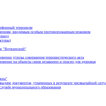
лефонный терроризм
ичениям, вводимым особым противопожарным режимом
ериод
кторы)
и "Воткинский"
овении угрозы совершения террористического акта
ение на объекты связи незаконно и опасно для здоровья
окна"
ыдаче документов, утраченных в результате чрезвычайной ситу
службе муниципального образования