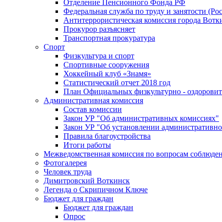
Отделение Пенсионного Фонда РФ
Федеральная служба по труду и занятости (Рос
Антитеррористическая комиссия города Вотк
Прокурор разъясняет
Транспортная прокуратура
Спорт
Физкультура и спорт
Спортивные сооружения
Хоккейный клуб «Знамя»
Статистический отчет 2018 год
План Официальных физкультурно - оздоровит
Административная комиссия
Состав комиссии
Закон УР "Об административных комиссиях"
Закон УР "Об установлении административно
Правила благоустройства
Итоги работы
Межведомственная комиссия по вопросам соблюдени
Фотогалерея
Человек труда
Димитровский Воткинск
Легенда о Скрипичном Ключе
Бюджет для граждан
Бюджет для граждан
Опрос