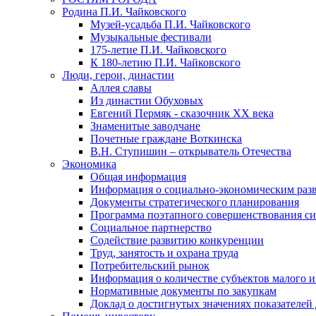
Родина П.И. Чайковского
Музей-усадьба П.И. Чайковского
Музыкальные фестивали
175-летие П.И. Чайковского
К 180-летию П.И. Чайковского
Люди, герои, династии
Аллея славы
Из династии Обуховых
Евгений Пермяк - сказочник XX века
Знаменитые заводчане
Почетные граждане Воткинска
В.Н. Ступишин – открыватель Отечества
Экономика
Общая информация
Информация о социально-экономическим раз
Документы стратегического планирования
Программа поэтапного совершенствования си
Социальное партнерство
Содействие развитию конкуренции
Труд, занятость и охрана труда
Потребительский рынок
Информация о количестве субъектов малого и
Нормативные документы по закупкам
Доклад о достигнутых значениях показателей