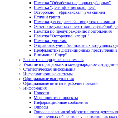
Памятка "Обработка надворных уборных"
Памятка "Дезинфекция колодцев"
Осторожно – африканская чума свиней
Птичий грипп
Памятка для родителей – вред токсикомании
Отчет о результатах оперативно-служебной д
Памятка по предупреждению подтопления
Памятка "Осторожно, клещи!"
Памятка туристам
О правилах учета беспилотных воздушных су
Профилактика дистанционных преступлений
Внимание! Ящур"
Бесплатная юридическая помощь
Участие в программах и международное сотруднич
Статистическая информация
Информационные системы
Официальные выступления
Официальные визиты и рабочие поездки
Информация
Новости
Мероприятия и проекты
Информационные сообщения
Опросы
Опрос населения об эффективности деятельн
акционерных обществ, осуществляющих оказа