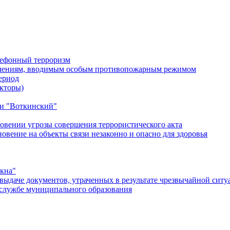
лефонный терроризм
ичениям, вводимым особым противопожарным режимом
ериод
кторы)
и "Воткинский"
овении угрозы совершения террористического акта
ение на объекты связи незаконно и опасно для здоровья
окна"
ыдаче документов, утраченных в результате чрезвычайной ситу
службе муниципального образования