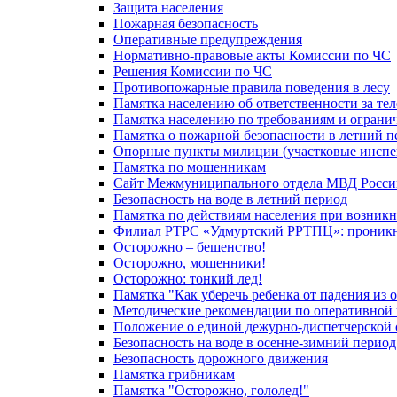
Защита населения
Пожарная безопасность
Оперативные предупреждения
Нормативно-правовые акты Комиссии по ЧС
Решения Комиссии по ЧС
Противопожарные правила поведения в лесу
Памятка населению об ответственности за те
Памятка населению по требованиям и огран
Памятка о пожарной безопасности в летний п
Опорные пункты милиции (участковые инспе
Памятка по мошенникам
Сайт Межмуниципального отдела МВД Росси
Безопасность на воде в летний период
Памятка по действиям населения при возникн
Филиал РТРС «Удмуртский РРТПЦ»: проникнов
Осторожно – бешенство!
Осторожно, мошенники!
Осторожно: тонкий лед!
Памятка "Как уберечь ребенка от падения из 
Методические рекомендации по оперативной в
Положение о единой дежурно-диспетчерской 
Безопасность на воде в осенне-зимний период
Безопасность дорожного движения
Памятка грибникам
Памятка "Осторожно, гололед!"