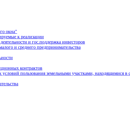
го окна"
ируемые к реализации
еятельности и гос.поддержка инвесторов
малого и среднего предпринимательства
ьности
иционных контрактов
х условий пользования земельными участками, находящимися в 
ательства