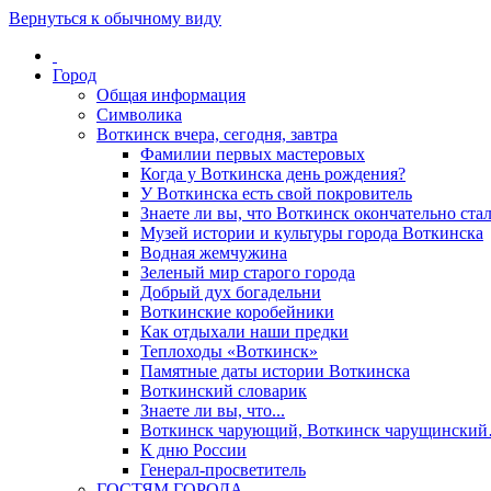
Вернуться к обычному виду
Город
Общая информация
Символика
Воткинск вчера, сегодня, завтра
Фамилии первых мастеровых
Когда у Воткинска день рождения?
У Воткинска есть свой покровитель
Знаете ли вы, что Воткинск окончательно стал
Музей истории и культуры города Воткинска
Водная жемчужина
Зеленый мир старого города
Добрый дух богадельни
Воткинские коробейники
Как отдыхали наши предки
Теплоходы «Воткинск»
Памятные даты истории Воткинска
Воткинский словарик
Знаете ли вы, что...
Воткинск чарующий, Воткинск чарущински
К дню России
Генерал-просветитель
ГОСТЯМ ГОРОДА