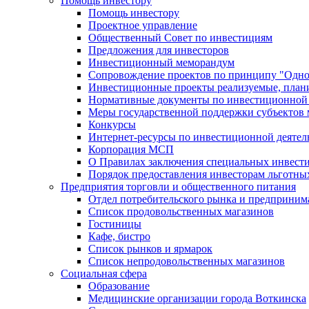
Помощь инвестору
Помощь инвестору
Проектное управление
Общественный Совет по инвестициям
Предложения для инвесторов
Инвестиционный меморандум
Сопровождение проектов по принципу "Oдно
Инвестиционные проекты реализуемые, план
Нормативные документы по инвестиционной д
Меры государственной поддержки субъектов 
Конкурсы
Интернет-ресурсы по инвестиционной деятел
Корпорация МСП
О Правилах заключения специальных инвест
Порядок предоставления инвесторам льготны
Предприятия торговли и общественного питания
Отдел потребительского рынка и предприним
Список продовольственных магазинов
Гостиницы
Кафе, бистро
Cписок рынков и ярмарок
Список непродовольственных магазинов
Социальная сфера
Образование
Медицинские организации города Воткинска