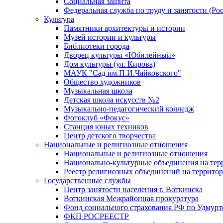
Социальная защита
Федеральная служба по труду и занятости (Рос
Культура
Памятники архитектуры и истории
Музей истории и культуры
Библиотеки города
Дворец культуры «Юбилейный»
Дом культуры (ул. Кирова)
МАУК "Сад им.П.И.Чайковского"
Общество художников
Музыкальная школа
Детская школа искусств №2
Музыкально-педагогический колледж
Фотоклуб «Фокус»
Станция юных техников
Центр детского творчества
Национальные и религиозные отношения
Национальные и религиозные отношения
Национально-культурные объединения на те
Реестр религиозных объединений на террито
Государственные службы
Центр занятости населения г. Воткинска
Воткинская Межрайонная прокуратура
Фонд социального страхования РФ по Удмурт
ФКП РОСРЕЕСТР