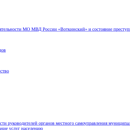
еятельности МО МВД России «Воткинский» и состояние преступн
дов
ество
ости руководителей органов местного самоуправления муниципа
ние услуг населению