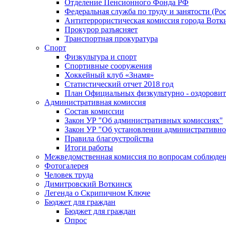
Отделение Пенсионного Фонда РФ
Федеральная служба по труду и занятости (Рос
Антитеррористическая комиссия города Вотк
Прокурор разъясняет
Транспортная прокуратура
Спорт
Физкультура и спорт
Спортивные сооружения
Хоккейный клуб «Знамя»
Статистический отчет 2018 год
План Официальных физкультурно - оздоровит
Административная комиссия
Состав комиссии
Закон УР "Об административных комиссиях"
Закон УР "Об установлении административно
Правила благоустройства
Итоги работы
Межведомственная комиссия по вопросам соблюдени
Фотогалерея
Человек труда
Димитровский Воткинск
Легенда о Скрипичном Ключе
Бюджет для граждан
Бюджет для граждан
Опрос