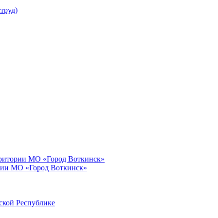
труд)
рритории МО «Город Воткинск»
рии МО «Город Воткинск»
ской Республике