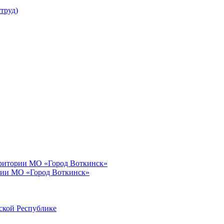
труд)
рритории МО «Город Воткинск»
рии МО «Город Воткинск»
ской Республике