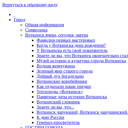
Вернуться к обычному виду
Город
Общая информация
Символика
Воткинск вчера, сегодня, завтра
Фамилии первых мастеровых
Когда у Воткинска день рождения?
У Воткинска есть свой покровитель
Знаете ли вы, что Воткинск окончательно стал
Музей истории и культуры города Воткинска
Водная жемчужина
Зеленый мир старого города
Добрый дух богадельни
Воткинские коробейники
Как отдыхали наши предки
Теплоходы «Воткинск»
Памятные даты истории Воткинска
Воткинский словарик
Знаете ли вы, что...
Воткинск чарующий, Воткинск чарущински
К дню России
Генерал-просветитель
ГОСТЯМ ГОРОДА