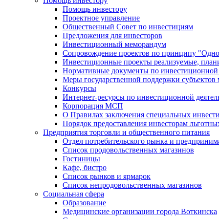
Помощь инвестору
Помощь инвестору
Проектное управление
Общественный Совет по инвестициям
Предложения для инвесторов
Инвестиционный меморандум
Сопровождение проектов по принципу "Oдно
Инвестиционные проекты реализуемые, план
Нормативные документы по инвестиционной д
Меры государственной поддержки субъектов 
Конкурсы
Интернет-ресурсы по инвестиционной деятел
Корпорация МСП
О Правилах заключения специальных инвест
Порядок предоставления инвесторам льготны
Предприятия торговли и общественного питания
Отдел потребительского рынка и предприним
Список продовольственных магазинов
Гостиницы
Кафе, бистро
Cписок рынков и ярмарок
Список непродовольственных магазинов
Социальная сфера
Образование
Медицинские организации города Воткинска