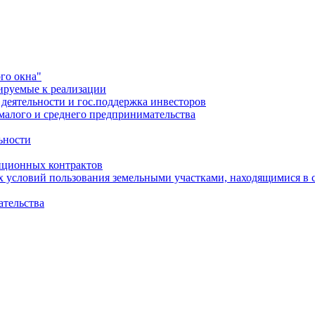
го окна"
ируемые к реализации
еятельности и гос.поддержка инвесторов
малого и среднего предпринимательства
ьности
иционных контрактов
х условий пользования земельными участками, находящимися в 
ательства