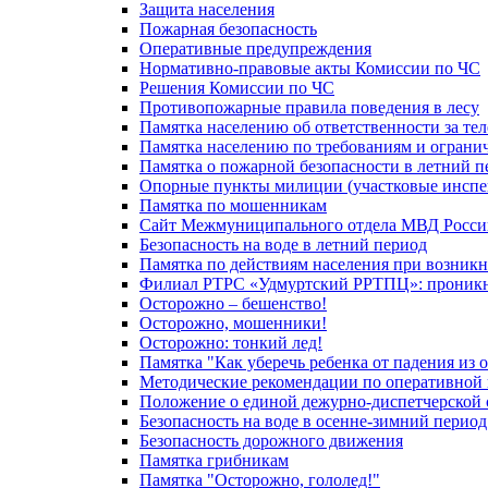
Защита населения
Пожарная безопасность
Оперативные предупреждения
Нормативно-правовые акты Комиссии по ЧС
Решения Комиссии по ЧС
Противопожарные правила поведения в лесу
Памятка населению об ответственности за те
Памятка населению по требованиям и огран
Памятка о пожарной безопасности в летний п
Опорные пункты милиции (участковые инспе
Памятка по мошенникам
Сайт Межмуниципального отдела МВД Росси
Безопасность на воде в летний период
Памятка по действиям населения при возникн
Филиал РТРС «Удмуртский РРТПЦ»: проникнов
Осторожно – бешенство!
Осторожно, мошенники!
Осторожно: тонкий лед!
Памятка "Как уберечь ребенка от падения из 
Методические рекомендации по оперативной в
Положение о единой дежурно-диспетчерской 
Безопасность на воде в осенне-зимний период
Безопасность дорожного движения
Памятка грибникам
Памятка "Осторожно, гололед!"