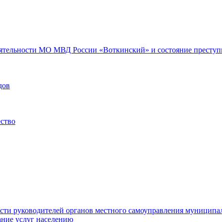
еятельности МО МВД России «Воткинский» и состояние преступн
дов
ество
ости руководителей органов местного самоуправления муниципа
ние услуг населению