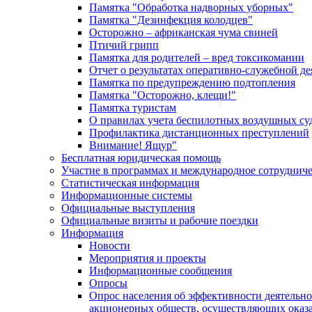
Памятка "Обработка надворных уборных"
Памятка "Дезинфекция колодцев"
Осторожно – африканская чума свиней
Птичий грипп
Памятка для родителей – вред токсикомании
Отчет о результатах оперативно-служебной д
Памятка по предупреждению подтопления
Памятка "Осторожно, клещи!"
Памятка туристам
О правилах учета беспилотных воздушных су
Профилактика дистанционных преступлений
Внимание! Ящур"
Бесплатная юридическая помощь
Участие в программах и международное сотруднич
Статистическая информация
Информационные системы
Официальные выступления
Официальные визиты и рабочие поездки
Информация
Новости
Мероприятия и проекты
Информационные сообщения
Опросы
Опрос населения об эффективности деятельн
акционерных обществ, осуществляющих оказа