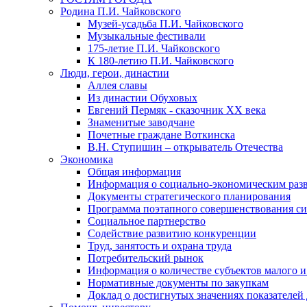
Родина П.И. Чайковского
Музей-усадьба П.И. Чайковского
Музыкальные фестивали
175-летие П.И. Чайковского
К 180-летию П.И. Чайковского
Люди, герои, династии
Аллея славы
Из династии Обуховых
Евгений Пермяк - сказочник XX века
Знаменитые заводчане
Почетные граждане Воткинска
В.Н. Ступишин – открыватель Отечества
Экономика
Общая информация
Информация о социально-экономическим раз
Документы стратегического планирования
Программа поэтапного совершенствования си
Социальное партнерство
Содействие развитию конкуренции
Труд, занятость и охрана труда
Потребительский рынок
Информация о количестве субъектов малого и
Нормативные документы по закупкам
Доклад о достигнутых значениях показателей