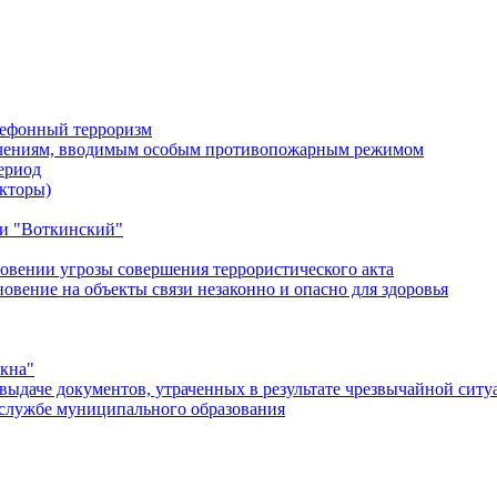
лефонный терроризм
ичениям, вводимым особым противопожарным режимом
ериод
кторы)
и "Воткинский"
овении угрозы совершения террористического акта
ение на объекты связи незаконно и опасно для здоровья
окна"
ыдаче документов, утраченных в результате чрезвычайной ситу
службе муниципального образования