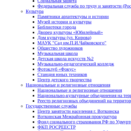
Социальная защита
Федеральная служба по труду и занятости (Рос
Культура
Памятники архитектуры и истории
Музей истории и культуры
Библиотеки города
Дворец культуры «Юбилейный»
Дом культуры (ул. Кирова)
МАУК "Сад им.П.И.Чайковского"
Общество художников
Музыкальная школа
Детская школа искусств №2
Музыкально-педагогический колледж
Фотоклуб «Фокус»
Станция юных техников
Центр детского творчества
Национальные и религиозные отношения
Национальные и религиозные отношения
Национально-культурные объединения на те
Реестр религиозных объединений на террито
Государственные службы
Центр занятости населения г. Воткинска
Воткинская Межрайонная прокуратура
Фонд социального страхования РФ по Удмурт
ФКП РОСРЕЕСТР