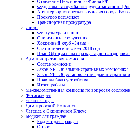
Отделение Пенсионного Фонда РФ
Федеральная служба по труду и занятости (Рос
Антитеррористическая комиссия города Вотк
Прокурор разъясняет
Транспортная прокуратура
Спорт
Физкультура и спорт
Спортивные сооружения
Хоккейный клуб «Знамя»
Статистический отчет 2018 год
План Официальных физкультурно - оздоровит
Административная комиссия
Состав комиссии
Закон УР "Об административных комиссиях"
Закон УР "Об установлении административно
Правила благоустройства
Итоги работы
Межведомственная комиссия по вопросам соблюдени
Фотогалерея
Человек труда
Димитровский Воткинск
Легенда о Скрипичном Ключе
Бюджет для граждан
Бюджет для граждан
Опрос