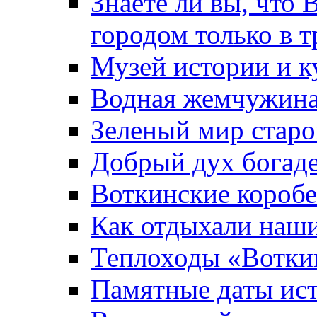
Знаете ли вы, что 
городом только в т
Музей истории и к
Водная жемчужин
Зеленый мир старо
Добрый дух богад
Воткинские короб
Как отдыхали наш
Теплоходы «Вотки
Памятные даты ис