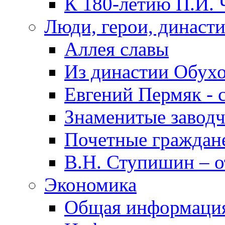
К 180-летию П.И. 
Люди, герои, династ
Аллея славы
Из династии Обух
Евгений Пермяк - 
Знаменитые заводч
Почетные граждан
В.Н. Ступишин – о
Экономика
Общая информаци