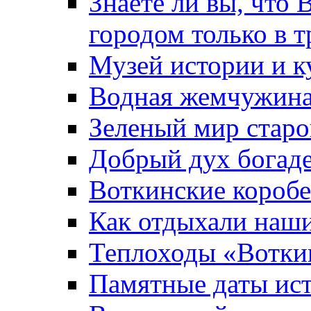
Знаете ли вы, что 
городом только в т
Музей истории и к
Водная жемчужин
Зеленый мир старо
Добрый дух богад
Воткинские короб
Как отдыхали наш
Теплоходы «Вотки
Памятные даты ис