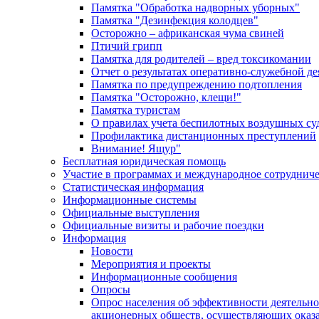
Памятка "Обработка надворных уборных"
Памятка "Дезинфекция колодцев"
Осторожно – африканская чума свиней
Птичий грипп
Памятка для родителей – вред токсикомании
Отчет о результатах оперативно-служебной д
Памятка по предупреждению подтопления
Памятка "Осторожно, клещи!"
Памятка туристам
О правилах учета беспилотных воздушных су
Профилактика дистанционных преступлений
Внимание! Ящур"
Бесплатная юридическая помощь
Участие в программах и международное сотруднич
Статистическая информация
Информационные системы
Официальные выступления
Официальные визиты и рабочие поездки
Информация
Новости
Мероприятия и проекты
Информационные сообщения
Опросы
Опрос населения об эффективности деятельн
акционерных обществ, осуществляющих оказа