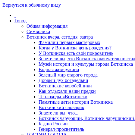
Вернуться к обычному виду
Город
Общая информация
Символика
Воткинск вчера, сегодня, завтра
Фамилии первых мастеровых
Когда у Воткинска день рождения?
У Воткинска есть свой покровитель
Знаете ли вы, что Воткинск окончательно стал
Музей истории и культуры города Воткинска
Водная жемчужина
Зеленый мир старого города
Добрый дух богадельни
Воткинские коробейники
Как отдыхали наши предки
Теплоходы «Воткинск»
Памятные даты истории Воткинска
Воткинский словарик
Знаете ли вы, что...
Воткинск чарующий, Воткинск чарущински
К дню России
Генерал-просветитель
ГОСТЯМ ГОРОДА