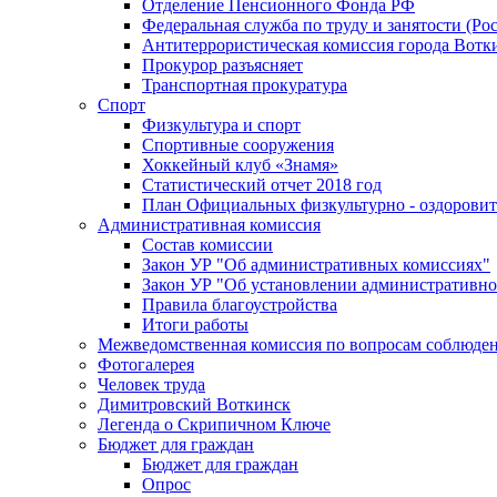
Отделение Пенсионного Фонда РФ
Федеральная служба по труду и занятости (Рос
Антитеррористическая комиссия города Вотк
Прокурор разъясняет
Транспортная прокуратура
Спорт
Физкультура и спорт
Спортивные сооружения
Хоккейный клуб «Знамя»
Статистический отчет 2018 год
План Официальных физкультурно - оздоровит
Административная комиссия
Состав комиссии
Закон УР "Об административных комиссиях"
Закон УР "Об установлении административно
Правила благоустройства
Итоги работы
Межведомственная комиссия по вопросам соблюдени
Фотогалерея
Человек труда
Димитровский Воткинск
Легенда о Скрипичном Ключе
Бюджет для граждан
Бюджет для граждан
Опрос