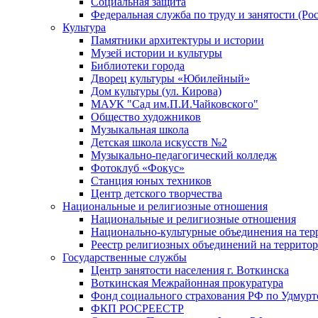
Социальная защита
Федеральная служба по труду и занятости (Рос
Культура
Памятники архитектуры и истории
Музей истории и культуры
Библиотеки города
Дворец культуры «Юбилейный»
Дом культуры (ул. Кирова)
МАУК "Сад им.П.И.Чайковского"
Общество художников
Музыкальная школа
Детская школа искусств №2
Музыкально-педагогический колледж
Фотоклуб «Фокус»
Станция юных техников
Центр детского творчества
Национальные и религиозные отношения
Национальные и религиозные отношения
Национально-культурные объединения на те
Реестр религиозных объединений на террито
Государственные службы
Центр занятости населения г. Воткинска
Воткинская Межрайонная прокуратура
Фонд социального страхования РФ по Удмурт
ФКП РОСРЕЕСТР