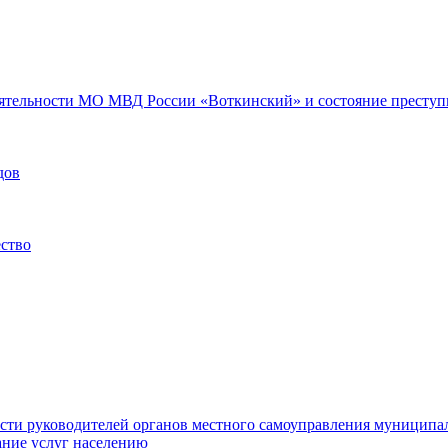
еятельности МО МВД России «Воткинский» и состояние преступн
дов
ество
ости руководителей органов местного самоуправления муниципа
ние услуг населению