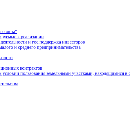
го окна"
ируемые к реализации
еятельности и гос.поддержка инвесторов
малого и среднего предпринимательства
ьности
иционных контрактов
х условий пользования земельными участками, находящимися в 
ательства