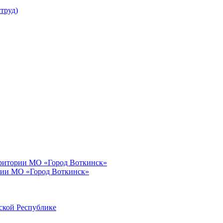
труд)
рритории МО «Город Воткинск»
рии МО «Город Воткинск»
ской Республике