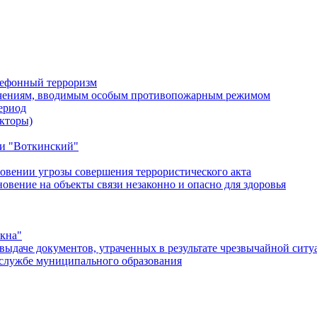
лефонный терроризм
ичениям, вводимым особым противопожарным режимом
ериод
кторы)
и "Воткинский"
овении угрозы совершения террористического акта
ение на объекты связи незаконно и опасно для здоровья
окна"
ыдаче документов, утраченных в результате чрезвычайной ситу
службе муниципального образования