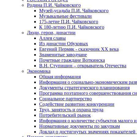
Родина П.И. Чайковского
Музей-усадьба П.И. Чайковского
Музыкальные фестивали
175-летие П.И. Чайковского
К 180-летию П.И. Чайковского
Люди, герои, династии
Аллея славы
Из династии Обуховых
Евгений Пермяк - сказочник XX века
Знаменитые заводчане
Почетные граждане Воткинска
В.Н. Ступишин – открыватель Отечества
Экономика
Общая информация
Информация о социально-экономическим раз
Документы стратегического планирования
Программа поэтапного совершенствования си
Социальное партнерство
Содействие развитию конкуренции
Труд, занятость и охрана труда
Потребительский рынок
Информация о количестве субъектов малого и
Нормативные документы по закупкам
Доклад о достигнутых значениях показателей