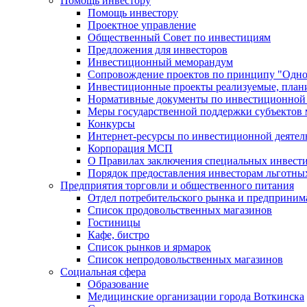
Помощь инвестору
Помощь инвестору
Проектное управление
Общественный Совет по инвестициям
Предложения для инвесторов
Инвестиционный меморандум
Сопровождение проектов по принципу "Oдно
Инвестиционные проекты реализуемые, план
Нормативные документы по инвестиционной д
Меры государственной поддержки субъектов 
Конкурсы
Интернет-ресурсы по инвестиционной деятел
Корпорация МСП
О Правилах заключения специальных инвест
Порядок предоставления инвесторам льготны
Предприятия торговли и общественного питания
Отдел потребительского рынка и предприним
Список продовольственных магазинов
Гостиницы
Кафе, бистро
Cписок рынков и ярмарок
Список непродовольственных магазинов
Социальная сфера
Образование
Медицинские организации города Воткинска