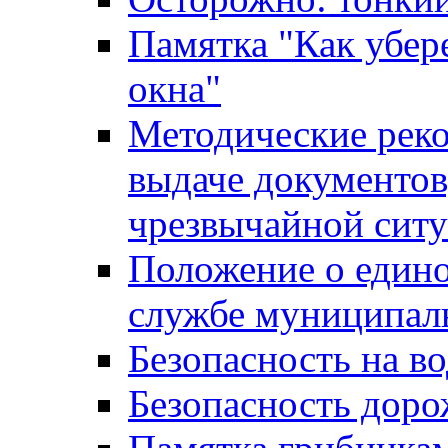
Памятка "Как убере
окна"
Методические рек
выдаче документов
чрезвычайной сит
Положение о един
службе муниципал
Безопасность на в
Безопасность дор