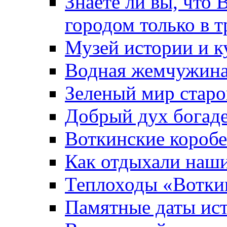
Знаете ли вы, что 
городом только в т
Музей истории и к
Водная жемчужин
Зеленый мир старо
Добрый дух богад
Воткинские короб
Как отдыхали наш
Теплоходы «Вотки
Памятные даты ис