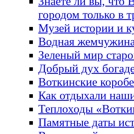
Знаете ли вы, что 
городом только в т
Музей истории и к
Водная жемчужин
Зеленый мир старо
Добрый дух богад
Воткинские короб
Как отдыхали наш
Теплоходы «Вотки
Памятные даты ис