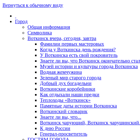
Вернуться к обычному виду
Город
Общая информация
Символика
Воткинск вчера, сегодня, завтра
Фамилии первых мастеровых
Когда у Воткинска день рождения?
У Воткинска есть свой покровитель
Знаете ли вы, что Воткинск окончательно стал
Музей истории и культуры города Воткинска
Водная жемчужина
Зеленый мир старого города
Добрый дух богадельни
Воткинские коробейники
Как отдыхали наши предки
Теплоходы «Воткинск»
Памятные даты истории Воткинска
Воткинский словарик
Знаете ли вы, что...
Воткинск чарующий, Воткинск чарущински
К дню России
Генерал-просветитель
ГОСТЯМ ГОРОДА