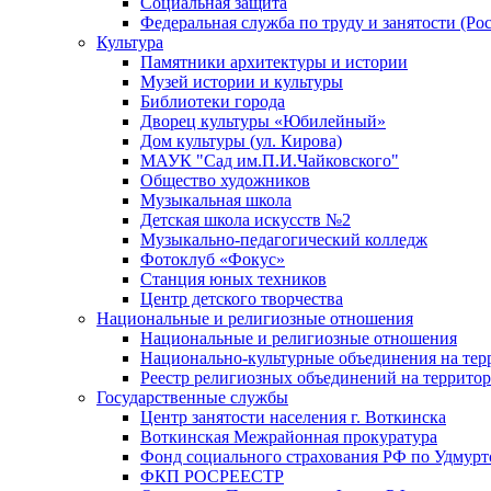
Социальная защита
Федеральная служба по труду и занятости (Рос
Культура
Памятники архитектуры и истории
Музей истории и культуры
Библиотеки города
Дворец культуры «Юбилейный»
Дом культуры (ул. Кирова)
МАУК "Сад им.П.И.Чайковского"
Общество художников
Музыкальная школа
Детская школа искусств №2
Музыкально-педагогический колледж
Фотоклуб «Фокус»
Станция юных техников
Центр детского творчества
Национальные и религиозные отношения
Национальные и религиозные отношения
Национально-культурные объединения на те
Реестр религиозных объединений на террито
Государственные службы
Центр занятости населения г. Воткинска
Воткинская Межрайонная прокуратура
Фонд социального страхования РФ по Удмурт
ФКП РОСРЕЕСТР