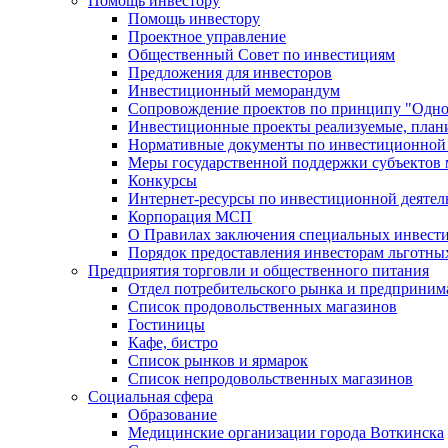
Помощь инвестору
Помощь инвестору
Проектное управление
Общественный Совет по инвестициям
Предложения для инвесторов
Инвестиционный меморандум
Сопровождение проектов по принципу "Oдно
Инвестиционные проекты реализуемые, план
Нормативные документы по инвестиционной д
Меры государственной поддержки субъектов 
Конкурсы
Интернет-ресурсы по инвестиционной деятел
Корпорация МСП
О Правилах заключения специальных инвест
Порядок предоставления инвесторам льготны
Предприятия торговли и общественного питания
Отдел потребительского рынка и предприним
Список продовольственных магазинов
Гостиницы
Кафе, бистро
Cписок рынков и ярмарок
Список непродовольственных магазинов
Социальная сфера
Образование
Медицинские организации города Воткинска