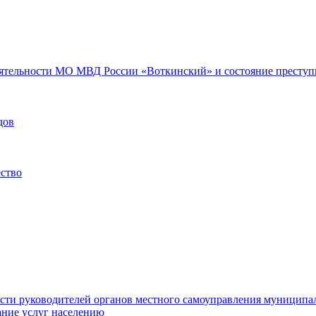
еятельности МО МВД России «Воткинский» и состояние преступн
дов
ество
ости руководителей органов местного самоуправления муниципа
ние услуг населению