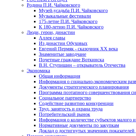
Родина П.И. Чайковского
Музей-усадьба П.И. Чайковского
Музыкальные фестивали
175-летие П.И. Чайковского
К 180-летию П.И. Чайковского
Люди, герои, династии
Аллея славы
Из династии Обуховых
Евгений Пермяк - сказочник XX века
Знаменитые заводчане
Почетные граждане Воткинска
В.Н. Ступишин – открыватель Отечества
Экономика
Общая информация
Информация о социально-экономическим раз
Документы стратегического планирования
Программа поэтапного совершенствования си
Социальное партнерство
Содействие развитию конкуренции
Труд, занятость и охрана труда
Потребительский рынок
Информация о количестве субъектов малого и
Нормативные документы по закупкам
Доклад о достигнутых значениях показателей