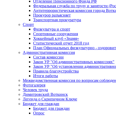
Отделение Пенсионного Фонда РФ
Федеральная служба по труду и занятости (Рос
Антитеррористическая комиссия города Вотк
Прокурор разъясняет
Транспортная прокуратура
Спорт
Физкультура и спорт
Спортивные сооружения
Хоккейный клуб «Знамя»
Статистический отчет 2018 год
План Официальных физкультурно - оздоровит
Административная комиссия
Состав комиссии
Закон УР "Об административных комиссиях"
Закон УР "Об установлении административно
Правила благоустройства
Итоги работы
Межведомственная комиссия по вопросам соблюдени
Фотогалерея
Человек труда
Димитровский Воткинск
Легенда о Скрипичном Ключе
Бюджет для граждан
Бюджет для граждан
Опрос