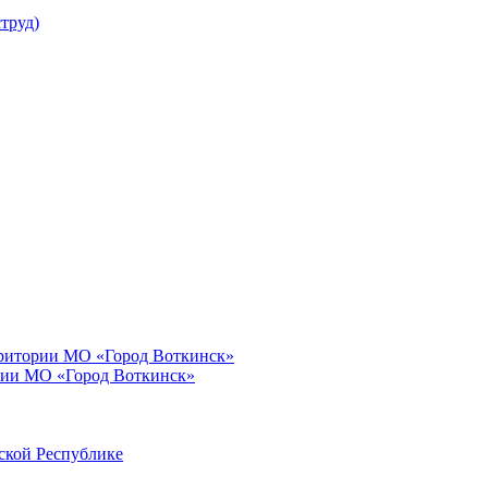
труд)
рритории МО «Город Воткинск»
рии МО «Город Воткинск»
ской Республике