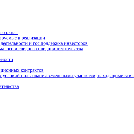
го окна"
ируемые к реализации
еятельности и гос.поддержка инвесторов
малого и среднего предпринимательства
ьности
иционных контрактов
х условий пользования земельными участками, находящимися в 
ательства