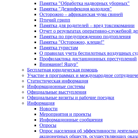
Памятка "Обработка надворных уборных"
Памятка "Дезинфекция колодцев"
Осторожно – африканская чума свиней
Птичий грипп
Памятка для родителей – вред токсикомании
Отчет о результатах оперативно-служебной д
Памятка по предупреждению подтопления
Памятка "Осторожно, клещи!"
Памятка туристам
О правилах учета беспилотных воздушных су
Профилактика дистанционных преступлений
Внимание! Ящур"
Бесплатная юридическая помощь
Участие в программах и международное сотруднич
Статистическая информация
Информационные системы
Официальные выступления
Официальные визиты и рабочие поездки
Информация
Новости
Мероприятия и проекты
Информационные сообщения
Опросы
Опрос населения об эффективности деятельн
акционерных обществ, осуществляющих оказа