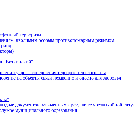
лефонный терроризм
ичениям, вводимым особым противопожарным режимом
ериод
кторы)
и "Воткинский"
овении угрозы совершения террористического акта
ение на объекты связи незаконно и опасно для здоровья
окна"
ыдаче документов, утраченных в результате чрезвычайной ситу
службе муниципального образования