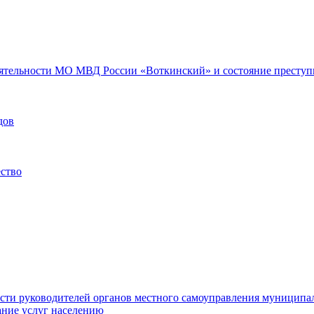
еятельности МО МВД России «Воткинский» и состояние преступн
дов
ество
ости руководителей органов местного самоуправления муниципа
ние услуг населению