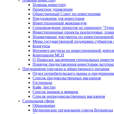
Помощь инвестору
Помощь инвестору
Проектное управление
Общественный Совет по инвестициям
Предложения для инвесторов
Инвестиционный меморандум
Сопровождение проектов по принципу "Oдно
Инвестиционные проекты реализуемые, план
Нормативные документы по инвестиционной д
Меры государственной поддержки субъектов 
Конкурсы
Интернет-ресурсы по инвестиционной деятел
Корпорация МСП
О Правилах заключения специальных инвест
Порядок предоставления инвесторам льготны
Предприятия торговли и общественного питания
Отдел потребительского рынка и предприним
Список продовольственных магазинов
Гостиницы
Кафе, бистро
Cписок рынков и ярмарок
Список непродовольственных магазинов
Социальная сфера
Образование
Медицинские организации города Воткинска