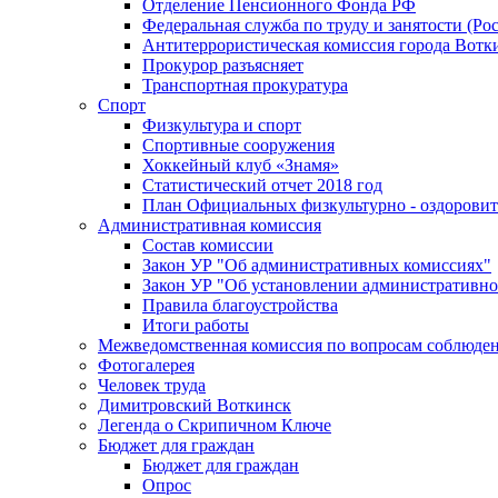
Отделение Пенсионного Фонда РФ
Федеральная служба по труду и занятости (Рос
Антитеррористическая комиссия города Вотк
Прокурор разъясняет
Транспортная прокуратура
Спорт
Физкультура и спорт
Спортивные сооружения
Хоккейный клуб «Знамя»
Статистический отчет 2018 год
План Официальных физкультурно - оздоровит
Административная комиссия
Состав комиссии
Закон УР "Об административных комиссиях"
Закон УР "Об установлении административно
Правила благоустройства
Итоги работы
Межведомственная комиссия по вопросам соблюдени
Фотогалерея
Человек труда
Димитровский Воткинск
Легенда о Скрипичном Ключе
Бюджет для граждан
Бюджет для граждан
Опрос