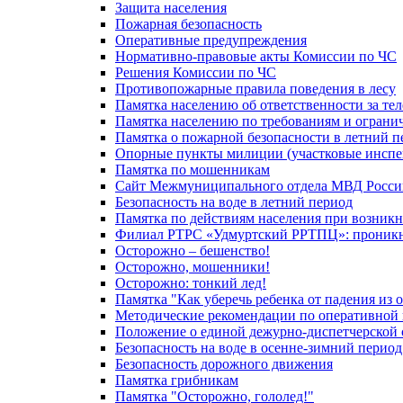
Защита населения
Пожарная безопасность
Оперативные предупреждения
Нормативно-правовые акты Комиссии по ЧС
Решения Комиссии по ЧС
Противопожарные правила поведения в лесу
Памятка населению об ответственности за те
Памятка населению по требованиям и огран
Памятка о пожарной безопасности в летний п
Опорные пункты милиции (участковые инспе
Памятка по мошенникам
Сайт Межмуниципального отдела МВД Росси
Безопасность на воде в летний период
Памятка по действиям населения при возникн
Филиал РТРС «Удмуртский РРТПЦ»: проникнов
Осторожно – бешенство!
Осторожно, мошенники!
Осторожно: тонкий лед!
Памятка "Как уберечь ребенка от падения из 
Методические рекомендации по оперативной в
Положение о единой дежурно-диспетчерской 
Безопасность на воде в осенне-зимний период
Безопасность дорожного движения
Памятка грибникам
Памятка "Осторожно, гололед!"