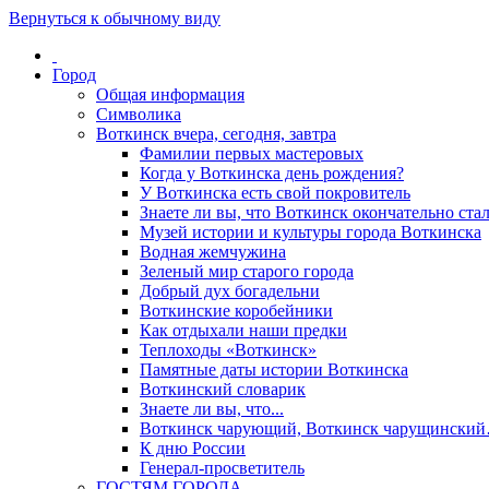
Вернуться к обычному виду
Город
Общая информация
Символика
Воткинск вчера, сегодня, завтра
Фамилии первых мастеровых
Когда у Воткинска день рождения?
У Воткинска есть свой покровитель
Знаете ли вы, что Воткинск окончательно стал
Музей истории и культуры города Воткинска
Водная жемчужина
Зеленый мир старого города
Добрый дух богадельни
Воткинские коробейники
Как отдыхали наши предки
Теплоходы «Воткинск»
Памятные даты истории Воткинска
Воткинский словарик
Знаете ли вы, что...
Воткинск чарующий, Воткинск чарущински
К дню России
Генерал-просветитель
ГОСТЯМ ГОРОДА