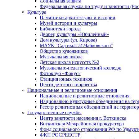
Социальная защита
Федеральная служба по труду и занятости (Рос
Культура
Памятники архитектуры и истории
Музей истории и культуры
Библиотеки города
Дворец культуры «Юбилейный»
Дом культуры (ул. Кирова)
МАУК "Сад им.П.И.Чайковского"
Общество художников
Музыкальная школа
Детская школа искусств №2
Музыкально-педагогический колледж
Фотоклуб «Фокус»
Станция юных техников
Центр детского творчества
Национальные и религиозные отношения
Национальные и религиозные отношения
Национально-культурные объединения на те
Реестр религиозных объединений на террито
Государственные службы
Центр занятости населения г. Воткинска
Воткинская Межрайонная прокуратура
Фонд социального страхования РФ по Удмурт
ФКП РОСРЕЕСТР