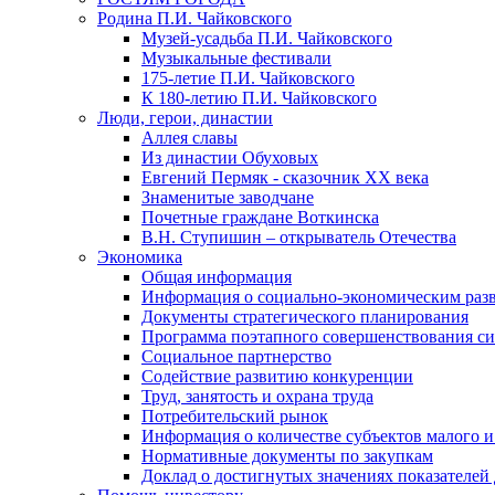
Родина П.И. Чайковского
Музей-усадьба П.И. Чайковского
Музыкальные фестивали
175-летие П.И. Чайковского
К 180-летию П.И. Чайковского
Люди, герои, династии
Аллея славы
Из династии Обуховых
Евгений Пермяк - сказочник XX века
Знаменитые заводчане
Почетные граждане Воткинска
В.Н. Ступишин – открыватель Отечества
Экономика
Общая информация
Информация о социально-экономическим раз
Документы стратегического планирования
Программа поэтапного совершенствования си
Социальное партнерство
Содействие развитию конкуренции
Труд, занятость и охрана труда
Потребительский рынок
Информация о количестве субъектов малого и
Нормативные документы по закупкам
Доклад о достигнутых значениях показателей