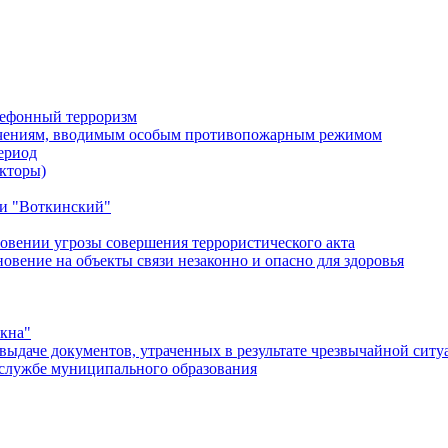
лефонный терроризм
ичениям, вводимым особым противопожарным режимом
ериод
кторы)
и "Воткинский"
овении угрозы совершения террористического акта
ение на объекты связи незаконно и опасно для здоровья
окна"
ыдаче документов, утраченных в результате чрезвычайной ситу
службе муниципального образования