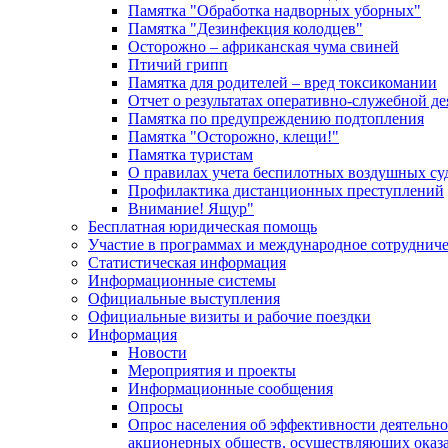
Памятка "Обработка надворных уборных"
Памятка "Дезинфекция колодцев"
Осторожно – африканская чума свиней
Птичий грипп
Памятка для родителей – вред токсикомании
Отчет о результатах оперативно-служебной д
Памятка по предупреждению подтопления
Памятка "Осторожно, клещи!"
Памятка туристам
О правилах учета беспилотных воздушных су
Профилактика дистанционных преступлений
Внимание! Ящур"
Бесплатная юридическая помощь
Участие в программах и международное сотруднич
Статистическая информация
Информационные системы
Официальные выступления
Официальные визиты и рабочие поездки
Информация
Новости
Мероприятия и проекты
Информационные сообщения
Опросы
Опрос населения об эффективности деятельн
акционерных обществ, осуществляющих оказа