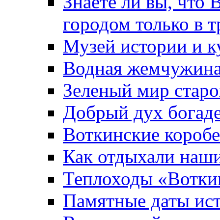
Знаете ли вы, что 
городом только в т
Музей истории и к
Водная жемчужин
Зеленый мир старо
Добрый дух богад
Воткинские короб
Как отдыхали наш
Теплоходы «Вотки
Памятные даты ис