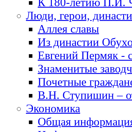
К 180-летию П.И. 
Люди, герои, династ
Аллея славы
Из династии Обух
Евгений Пермяк - 
Знаменитые заводч
Почетные граждан
В.Н. Ступишин – о
Экономика
Общая информаци