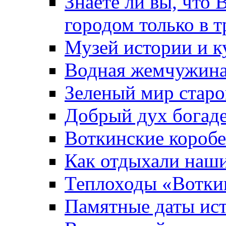
Знаете ли вы, что 
городом только в т
Музей истории и к
Водная жемчужин
Зеленый мир старо
Добрый дух богад
Воткинские короб
Как отдыхали наш
Теплоходы «Вотки
Памятные даты ис