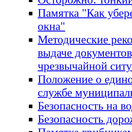
Памятка "Как убере
окна"
Методические рек
выдаче документов
чрезвычайной сит
Положение о един
службе муниципал
Безопасность на в
Безопасность дор