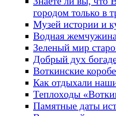
Знаете ли вы, что 
городом только в т
Музей истории и к
Водная жемчужин
Зеленый мир старо
Добрый дух богад
Воткинские короб
Как отдыхали наш
Теплоходы «Вотки
Памятные даты ис