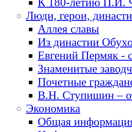
К 180-летию П.И. 
Люди, герои, династ
Аллея славы
Из династии Обух
Евгений Пермяк - 
Знаменитые заводч
Почетные граждан
В.Н. Ступишин – о
Экономика
Общая информаци