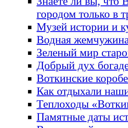
Знаете ли вы, что 
городом только в т
Музей истории и к
Водная жемчужин
Зеленый мир старо
Добрый дух богад
Воткинские короб
Как отдыхали наш
Теплоходы «Вотки
Памятные даты ис