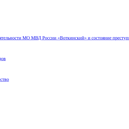
еятельности МО МВД России «Воткинский» и состояние преступн
дов
ество