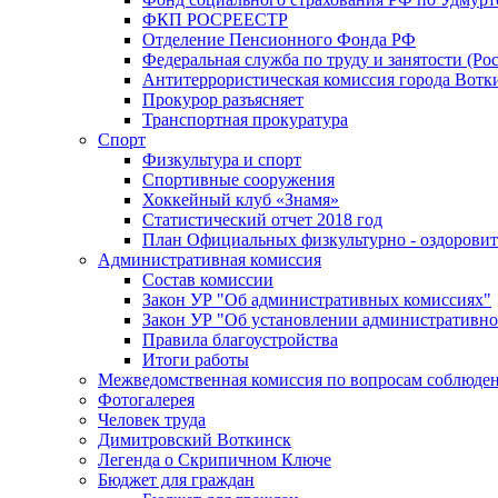
ФКП РОСРЕЕСТР
Отделение Пенсионного Фонда РФ
Федеральная служба по труду и занятости (Рос
Антитеррористическая комиссия города Вотк
Прокурор разъясняет
Транспортная прокуратура
Спорт
Физкультура и спорт
Спортивные сооружения
Хоккейный клуб «Знамя»
Статистический отчет 2018 год
План Официальных физкультурно - оздоровит
Административная комиссия
Состав комиссии
Закон УР "Об административных комиссиях"
Закон УР "Об установлении административно
Правила благоустройства
Итоги работы
Межведомственная комиссия по вопросам соблюдени
Фотогалерея
Человек труда
Димитровский Воткинск
Легенда о Скрипичном Ключе
Бюджет для граждан