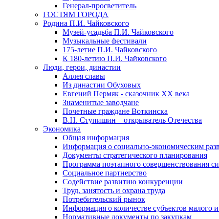
Генерал-просветитель
ГОСТЯМ ГОРОДА
Родина П.И. Чайковского
Музей-усадьба П.И. Чайковского
Музыкальные фестивали
175-летие П.И. Чайковского
К 180-летию П.И. Чайковского
Люди, герои, династии
Аллея славы
Из династии Обуховых
Евгений Пермяк - сказочник XX века
Знаменитые заводчане
Почетные граждане Воткинска
В.Н. Ступишин – открыватель Отечества
Экономика
Общая информация
Информация о социально-экономическим раз
Документы стратегического планирования
Программа поэтапного совершенствования си
Социальное партнерство
Содействие развитию конкуренции
Труд, занятость и охрана труда
Потребительский рынок
Информация о количестве субъектов малого и
Нормативные документы по закупкам