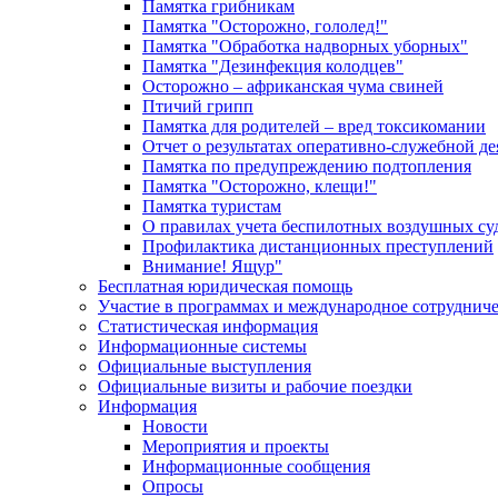
Памятка грибникам
Памятка "Осторожно, гололед!"
Памятка "Обработка надворных уборных"
Памятка "Дезинфекция колодцев"
Осторожно – африканская чума свиней
Птичий грипп
Памятка для родителей – вред токсикомании
Отчет о результатах оперативно-служебной д
Памятка по предупреждению подтопления
Памятка "Осторожно, клещи!"
Памятка туристам
О правилах учета беспилотных воздушных су
Профилактика дистанционных преступлений
Внимание! Ящур"
Бесплатная юридическая помощь
Участие в программах и международное сотруднич
Статистическая информация
Информационные системы
Официальные выступления
Официальные визиты и рабочие поездки
Информация
Новости
Мероприятия и проекты
Информационные сообщения
Опросы