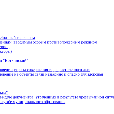
лефонный терроризм
ичениям, вводимым особым противопожарным режимом
ериод
кторы)
и "Воткинский"
овении угрозы совершения террористического акта
ение на объекты связи незаконно и опасно для здоровья
окна"
ыдаче документов, утраченных в результате чрезвычайной ситу
службе муниципального образования