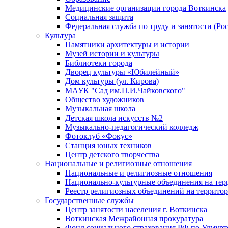
Медицинские организации города Воткинска
Социальная защита
Федеральная служба по труду и занятости (Рос
Культура
Памятники архитектуры и истории
Музей истории и культуры
Библиотеки города
Дворец культуры «Юбилейный»
Дом культуры (ул. Кирова)
МАУК "Сад им.П.И.Чайковского"
Общество художников
Музыкальная школа
Детская школа искусств №2
Музыкально-педагогический колледж
Фотоклуб «Фокус»
Станция юных техников
Центр детского творчества
Национальные и религиозные отношения
Национальные и религиозные отношения
Национально-культурные объединения на те
Реестр религиозных объединений на террито
Государственные службы
Центр занятости населения г. Воткинска
Воткинская Межрайонная прокуратура
Фонд социального страхования РФ по Удмурт