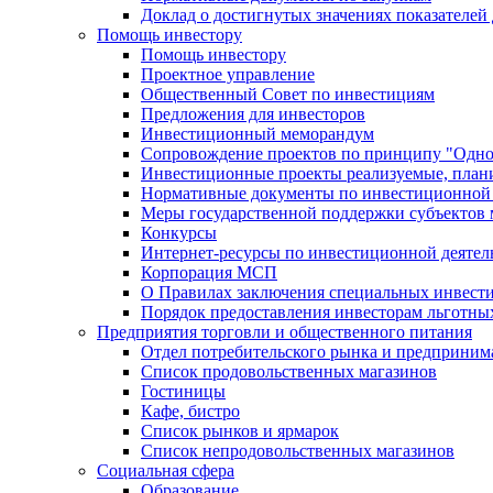
Доклад о достигнутых значениях показателей
Помощь инвестору
Помощь инвестору
Проектное управление
Общественный Совет по инвестициям
Предложения для инвесторов
Инвестиционный меморандум
Сопровождение проектов по принципу "Oдно
Инвестиционные проекты реализуемые, план
Нормативные документы по инвестиционной д
Меры государственной поддержки субъектов 
Конкурсы
Интернет-ресурсы по инвестиционной деятел
Корпорация МСП
О Правилах заключения специальных инвест
Порядок предоставления инвесторам льготны
Предприятия торговли и общественного питания
Отдел потребительского рынка и предприним
Список продовольственных магазинов
Гостиницы
Кафе, бистро
Cписок рынков и ярмарок
Список непродовольственных магазинов
Социальная сфера
Образование