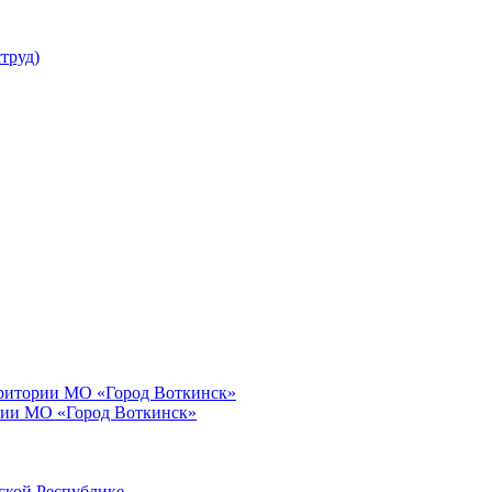
труд)
рритории МО «Город Воткинск»
рии МО «Город Воткинск»
ской Республике