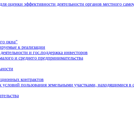
 для оценки эффективности деятельности органов местного само
го окна"
ируемые к реализации
еятельности и гос.поддержка инвесторов
малого и среднего предпринимательства
ьности
иционных контрактов
х условий пользования земельными участками, находящимися в 
ательства