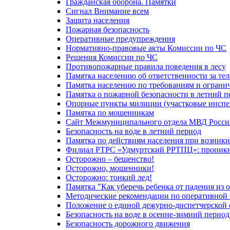
Гражданская оборона. Памятки
Сигнал Внимание всем
Защита населения
Пожарная безопасность
Оперативные предупреждения
Нормативно-правовые акты Комиссии по ЧС
Решения Комиссии по ЧС
Противопожарные правила поведения в лесу
Памятка населению об ответственности за те
Памятка населению по требованиям и огран
Памятка о пожарной безопасности в летний п
Опорные пункты милиции (участковые инспе
Памятка по мошенникам
Сайт Межмуниципального отдела МВД Росси
Безопасность на воде в летний период
Памятка по действиям населения при возникн
Филиал РТРС «Удмуртский РРТПЦ»: проникнов
Осторожно – бешенство!
Осторожно, мошенники!
Осторожно: тонкий лед!
Памятка "Как уберечь ребенка от падения из 
Методические рекомендации по оперативной в
Положение о единой дежурно-диспетчерской 
Безопасность на воде в осенне-зимний период
Безопасность дорожного движения