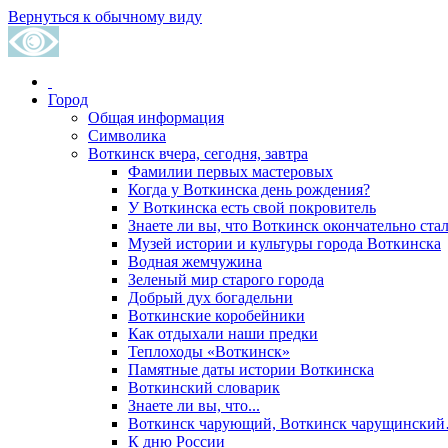
Вернуться к обычному виду
Город
Общая информация
Символика
Воткинск вчера, сегодня, завтра
Фамилии первых мастеровых
Когда у Воткинска день рождения?
У Воткинска есть свой покровитель
Знаете ли вы, что Воткинск окончательно стал
Музей истории и культуры города Воткинска
Водная жемчужина
Зеленый мир старого города
Добрый дух богадельни
Воткинские коробейники
Как отдыхали наши предки
Теплоходы «Воткинск»
Памятные даты истории Воткинска
Воткинский словарик
Знаете ли вы, что...
Воткинск чарующий, Воткинск чарущински
К дню России