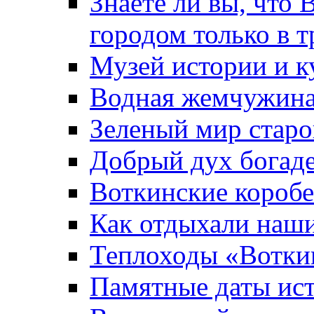
Знаете ли вы, что 
городом только в т
Музей истории и к
Водная жемчужин
Зеленый мир старо
Добрый дух богад
Воткинские короб
Как отдыхали наш
Теплоходы «Вотки
Памятные даты ис