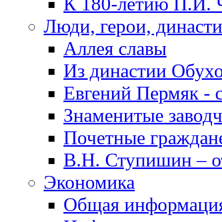
К 180-летию П.И. 
Люди, герои, династ
Аллея славы
Из династии Обух
Евгений Пермяк - 
Знаменитые заводч
Почетные граждан
В.Н. Ступишин – о
Экономика
Общая информаци