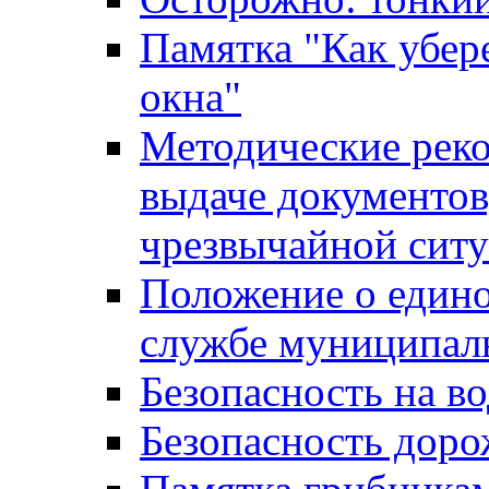
Памятка "Как убере
окна"
Методические рек
выдаче документов
чрезвычайной сит
Положение о един
службе муниципал
Безопасность на в
Безопасность дор