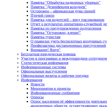
Памятка "Обработка надворных уборных"
Памятка "Дезинфекция колодцев"
Осторожно – африканская чума свиней
Птичий грипп
Памятка для родителей – вред токсикомании
Отчет о результатах оперативно-служебной д
Памятка по предупреждению подтопления
Памятка "Осторожно, клещи!"
Памятка туристам
О правилах учета беспилотных воздушных су
Профилактика дистанционных преступлений
Внимание! Ящур"
Бесплатная юридическая помощь
Участие в программах и международное сотруднич
Статистическая информация
Информационные системы
Официальные выступления
Официальные визиты и рабочие поездки
Информация
Новости
Мероприятия и проекты
Информационные сообщения
Опросы
Опрос населения об эффективности деятельн
акционерных обществ, осуществляющих оказа