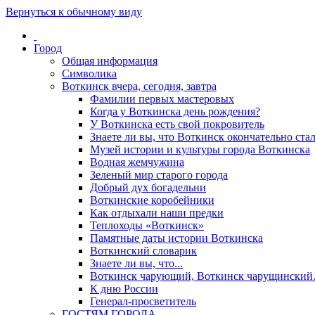
Вернуться к обычному виду
Город
Общая информация
Символика
Воткинск вчера, сегодня, завтра
Фамилии первых мастеровых
Когда у Воткинска день рождения?
У Воткинска есть свой покровитель
Знаете ли вы, что Воткинск окончательно стал
Музей истории и культуры города Воткинска
Водная жемчужина
Зеленый мир старого города
Добрый дух богадельни
Воткинские коробейники
Как отдыхали наши предки
Теплоходы «Воткинск»
Памятные даты истории Воткинска
Воткинский словарик
Знаете ли вы, что...
Воткинск чарующий, Воткинск чарущински
К дню России
Генерал-просветитель
ГОСТЯМ ГОРОДА