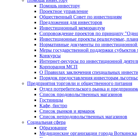
Помощь инвестору
Помощь инвестору
Проектное управление
Общественный Совет по инвестициям
Предложения для инвесторов
Инвестиционный меморандум
Сопровождение проектов по принципу "Oдно
Инвестиционные проекты реализуемые, план
Нормативные документы по инвестиционной д
Меры государственной поддержки субъектов 
Конкурсы
Интернет-ресурсы по инвестиционной деятел
Корпорация МСП
О Правилах заключения специальных инвест
Порядок предоставления инвесторам льготны
Предприятия торговли и общественного питания
Отдел потребительского рынка и предприним
Список продовольственных магазинов
Гостиницы
Кафе, бистро
Cписок рынков и ярмарок
Список непродовольственных магазинов
Социальная сфера
Образование
Медицинские организации города Воткинска