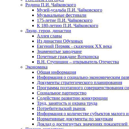
Родина П.И. Чайковского
Музей-усадьба П.И. Чайковского
Музыкальные фестивали
175-летие П.И. Чайковского
К 180-летию П.И. Чайковского
Люди, герои, династии
Аллея славы
Из династии Обуховых
Евгений Пермяк - сказочник XX века
Знаменитые заводчане
Почетные граждане Воткинска
В.Н. Ступишин – открыватель Отечества
Экономика
Общая информация
Информация о социально-экономическим раз
Документы стратегического планирования
Программа поэтапного совершенствования си
Социальное партнерство
Содействие развитию конкуренции
Труд, занятость и охрана труда
Потребительский рынок
Информация о количестве субъектов малого и
Нормативные документы по закупкам
Доклад о достигнутых значениях показателей