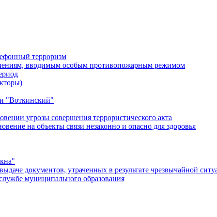
лефонный терроризм
ичениям, вводимым особым противопожарным режимом
ериод
кторы)
и "Воткинский"
овении угрозы совершения террористического акта
ение на объекты связи незаконно и опасно для здоровья
окна"
ыдаче документов, утраченных в результате чрезвычайной ситу
службе муниципального образования