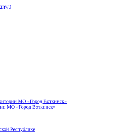
труд)
рритории МО «Город Воткинск»
рии МО «Город Воткинск»
ской Республике