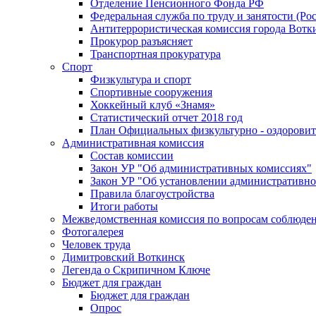
Отделение Пенсионного Фонда РФ
Федеральная служба по труду и занятости (Рос
Антитеррористическая комиссия города Вотк
Прокурор разъясняет
Транспортная прокуратура
Спорт
Физкультура и спорт
Спортивные сооружения
Хоккейный клуб «Знамя»
Статистический отчет 2018 год
План Официальных физкультурно - оздоровит
Административная комиссия
Состав комиссии
Закон УР "Об административных комиссиях"
Закон УР "Об установлении административно
Правила благоустройства
Итоги работы
Межведомственная комиссия по вопросам соблюдени
Фотогалерея
Человек труда
Димитровский Воткинск
Легенда о Скрипичном Ключе
Бюджет для граждан
Бюджет для граждан
Опрос