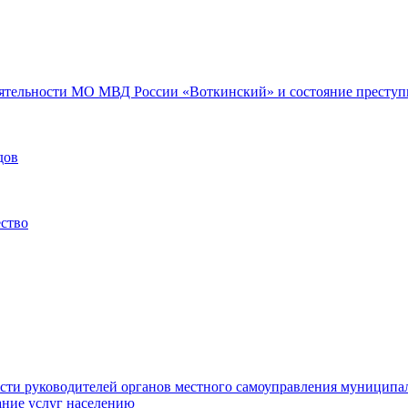
еятельности МО МВД России «Воткинский» и состояние преступн
дов
ество
ости руководителей органов местного самоуправления муниципа
ние услуг населению