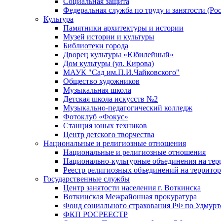
Социальная защита
Федеральная служба по труду и занятости (Рос
Культура
Памятники архитектуры и истории
Музей истории и культуры
Библиотеки города
Дворец культуры «Юбилейный»
Дом культуры (ул. Кирова)
МАУК "Сад им.П.И.Чайковского"
Общество художников
Музыкальная школа
Детская школа искусств №2
Музыкально-педагогический колледж
Фотоклуб «Фокус»
Станция юных техников
Центр детского творчества
Национальные и религиозные отношения
Национальные и религиозные отношения
Национально-культурные объединения на те
Реестр религиозных объединений на террито
Государственные службы
Центр занятости населения г. Воткинска
Воткинская Межрайонная прокуратура
Фонд социального страхования РФ по Удмурт
ФКП РОСРЕЕСТР