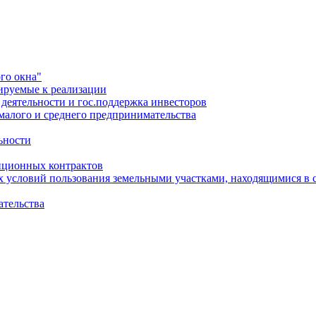
го окна"
ируемые к реализации
еятельности и гос.поддержка инвесторов
малого и среднего предпринимательства
ьности
иционных контрактов
х условий пользования земельными участками, находящимися в 
ательства