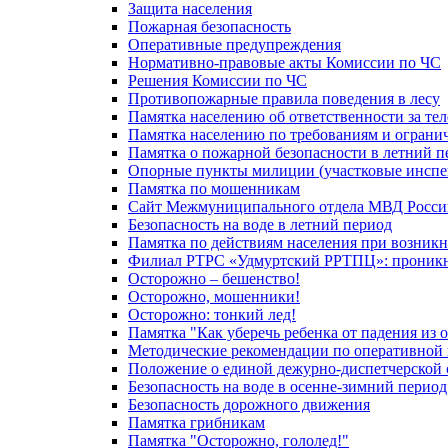
Защита населения
Пожарная безопасность
Оперативные предупреждения
Нормативно-правовые акты Комиссии по ЧС
Решения Комиссии по ЧС
Противопожарные правила поведения в лесу
Памятка населению об ответственности за те
Памятка населению по требованиям и огран
Памятка о пожарной безопасности в летний п
Опорные пункты милиции (участковые инспе
Памятка по мошенникам
Сайт Межмуниципального отдела МВД Росси
Безопасность на воде в летний период
Памятка по действиям населения при возникн
Филиал РТРС «Удмуртский РРТПЦ»: проникнов
Осторожно – бешенство!
Осторожно, мошенники!
Осторожно: тонкий лед!
Памятка "Как уберечь ребенка от падения из 
Методические рекомендации по оперативной в
Положение о единой дежурно-диспетчерской 
Безопасность на воде в осенне-зимний период
Безопасность дорожного движения
Памятка грибникам
Памятка "Осторожно, гололед!"