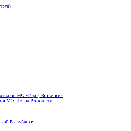
труд)
рритории МО «Город Воткинск»
рии МО «Город Воткинск»
ской Республике