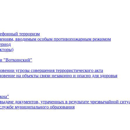
лефонный терроризм
ичениям, вводимым особым противопожарным режимом
ериод
кторы)
и "Воткинский"
овении угрозы совершения террористического акта
ение на объекты связи незаконно и опасно для здоровья
окна"
ыдаче документов, утраченных в результате чрезвычайной ситу
службе муниципального образования