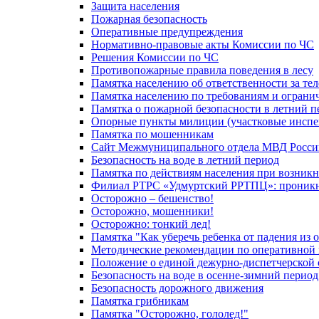
Защита населения
Пожарная безопасность
Оперативные предупреждения
Нормативно-правовые акты Комиссии по ЧС
Решения Комиссии по ЧС
Противопожарные правила поведения в лесу
Памятка населению об ответственности за те
Памятка населению по требованиям и огран
Памятка о пожарной безопасности в летний п
Опорные пункты милиции (участковые инспе
Памятка по мошенникам
Сайт Межмуниципального отдела МВД Росси
Безопасность на воде в летний период
Памятка по действиям населения при возникн
Филиал РТРС «Удмуртский РРТПЦ»: проникнов
Осторожно – бешенство!
Осторожно, мошенники!
Осторожно: тонкий лед!
Памятка "Как уберечь ребенка от падения из 
Методические рекомендации по оперативной в
Положение о единой дежурно-диспетчерской 
Безопасность на воде в осенне-зимний период
Безопасность дорожного движения
Памятка грибникам
Памятка "Осторожно, гололед!"