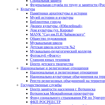
Социальная защита
Федеральная служба по труду и занятости (Рос
Культура
Памятники архитектуры и истории
Музей истории и культуры
Библиотеки города
Дворец культуры «Юбилейный»
Дом культуры (ул. Кирова)
МАУК "Сад им.П.И.Чайковского"
Общество художников
Музыкальная школа
Детская школа искусств №2
Музыкально-педагогический колледж
Фотоклуб «Фокус»
Станция юных техников
Центр детского творчества
Национальные и религиозные отношения
Национальные и религиозные отношения
Национально-культурные объединения на те
Реестр религиозных объединений на террито
Государственные службы
Центр занятости населения г. Воткинска
Воткинская Межрайонная прокуратура
Фонд социального страхования РФ по Удмурт
ФКП РОСРЕЕСТР