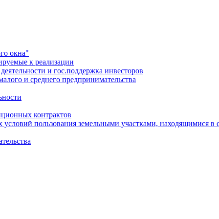
го окна"
ируемые к реализации
еятельности и гос.поддержка инвесторов
малого и среднего предпринимательства
ьности
иционных контрактов
х условий пользования земельными участками, находящимися в 
ательства