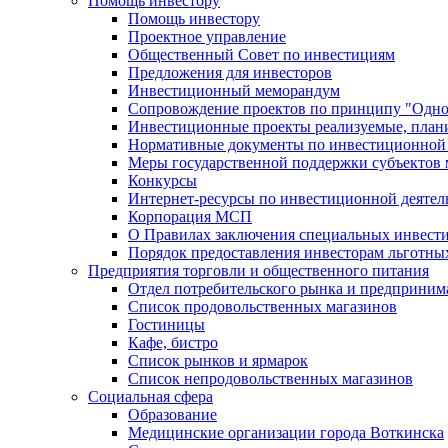
Помощь инвестору
Помощь инвестору
Проектное управление
Общественный Совет по инвестициям
Предложения для инвесторов
Инвестиционный меморандум
Сопровождение проектов по принципу "Oдно
Инвестиционные проекты реализуемые, план
Нормативные документы по инвестиционной д
Меры государственной поддержки субъектов 
Конкурсы
Интернет-ресурсы по инвестиционной деятел
Корпорация МСП
О Правилах заключения специальных инвест
Порядок предоставления инвесторам льготны
Предприятия торговли и общественного питания
Отдел потребительского рынка и предприним
Список продовольственных магазинов
Гостиницы
Кафе, бистро
Cписок рынков и ярмарок
Список непродовольственных магазинов
Социальная сфера
Образование
Медицинские организации города Воткинска