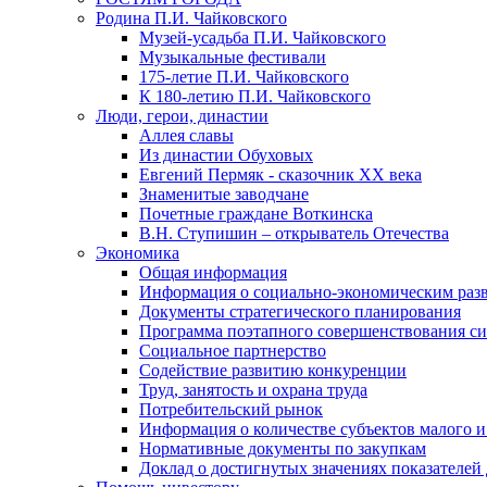
Родина П.И. Чайковского
Музей-усадьба П.И. Чайковского
Музыкальные фестивали
175-летие П.И. Чайковского
К 180-летию П.И. Чайковского
Люди, герои, династии
Аллея славы
Из династии Обуховых
Евгений Пермяк - сказочник XX века
Знаменитые заводчане
Почетные граждане Воткинска
В.Н. Ступишин – открыватель Отечества
Экономика
Общая информация
Информация о социально-экономическим раз
Документы стратегического планирования
Программа поэтапного совершенствования си
Социальное партнерство
Содействие развитию конкуренции
Труд, занятость и охрана труда
Потребительский рынок
Информация о количестве субъектов малого и
Нормативные документы по закупкам
Доклад о достигнутых значениях показателей