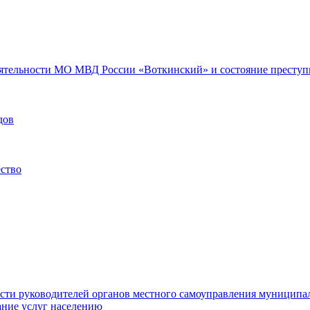
еятельности МО МВД России «Воткинский» и состояние преступн
дов
ество
ости руководителей органов местного самоуправления муниципа
ние услуг населению