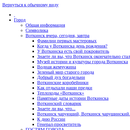
Вернуться к обычному виду
Город
Общая информация
Символика
Воткинск вчера, сегодня, завтра
Фамилии первых мастеровых
Когда у Воткинска день рождения?
У Воткинска есть свой покровитель
Знаете ли вы, что Воткинск окончательно стал
Музей истории и культуры города Воткинска
Водная жемчужина
Зеленый мир старого города
Добрый дух богадельни
Воткинские коробейники
Как отдыхали наши предки
Теплоходы «Воткинск»
Памятные даты истории Воткинска
Воткинский словарик
Знаете ли вы, что...
Воткинск чарующий, Воткинск чарущински
К дню России
Генерал-просветитель
ГОСТЯМ ГОРОДА