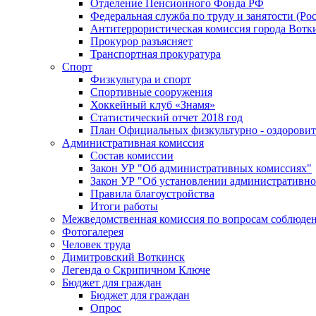
Отделение Пенсионного Фонда РФ
Федеральная служба по труду и занятости (Рос
Антитеррористическая комиссия города Вотк
Прокурор разъясняет
Транспортная прокуратура
Спорт
Физкультура и спорт
Спортивные сооружения
Хоккейный клуб «Знамя»
Статистический отчет 2018 год
План Официальных физкультурно - оздоровит
Административная комиссия
Состав комиссии
Закон УР "Об административных комиссиях"
Закон УР "Об установлении административно
Правила благоустройства
Итоги работы
Межведомственная комиссия по вопросам соблюдени
Фотогалерея
Человек труда
Димитровский Воткинск
Легенда о Скрипичном Ключе
Бюджет для граждан
Бюджет для граждан
Опрос