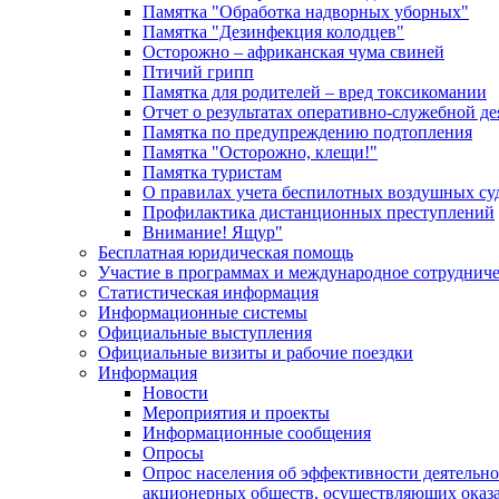
Памятка "Обработка надворных уборных"
Памятка "Дезинфекция колодцев"
Осторожно – африканская чума свиней
Птичий грипп
Памятка для родителей – вред токсикомании
Отчет о результатах оперативно-служебной д
Памятка по предупреждению подтопления
Памятка "Осторожно, клещи!"
Памятка туристам
О правилах учета беспилотных воздушных су
Профилактика дистанционных преступлений
Внимание! Ящур"
Бесплатная юридическая помощь
Участие в программах и международное сотруднич
Статистическая информация
Информационные системы
Официальные выступления
Официальные визиты и рабочие поездки
Информация
Новости
Мероприятия и проекты
Информационные сообщения
Опросы
Опрос населения об эффективности деятельн
акционерных обществ, осуществляющих оказа