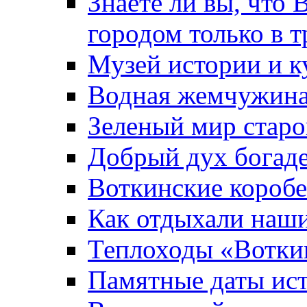
Знаете ли вы, что 
городом только в т
Музей истории и к
Водная жемчужин
Зеленый мир старо
Добрый дух богад
Воткинские короб
Как отдыхали наш
Теплоходы «Вотки
Памятные даты ис