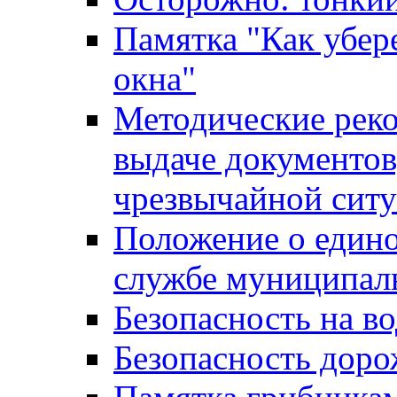
Памятка "Как убере
окна"
Методические рек
выдаче документов
чрезвычайной сит
Положение о един
службе муниципал
Безопасность на в
Безопасность дор