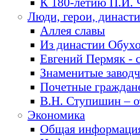
К 180-летию П.И. 
Люди, герои, династ
Аллея славы
Из династии Обух
Евгений Пермяк - 
Знаменитые заводч
Почетные граждан
В.Н. Ступишин – о
Экономика
Общая информаци