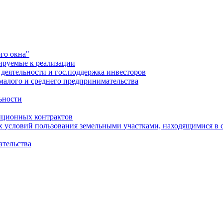
го окна"
ируемые к реализации
еятельности и гос.поддержка инвесторов
малого и среднего предпринимательства
ьности
иционных контрактов
х условий пользования земельными участками, находящимися в 
ательства