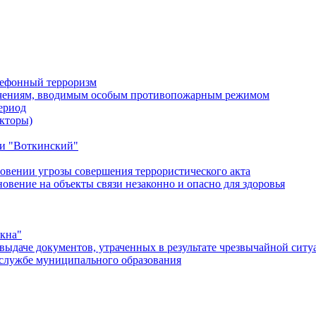
лефонный терроризм
ичениям, вводимым особым противопожарным режимом
ериод
кторы)
и "Воткинский"
овении угрозы совершения террористического акта
ение на объекты связи незаконно и опасно для здоровья
окна"
ыдаче документов, утраченных в результате чрезвычайной ситу
службе муниципального образования