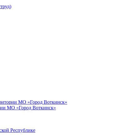
труд)
рритории МО «Город Воткинск»
рии МО «Город Воткинск»
ской Республике