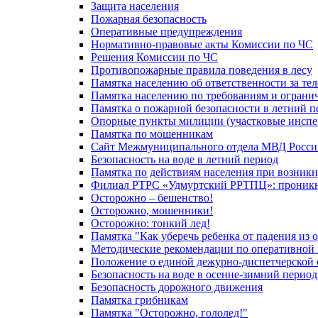
Защита населения
Пожарная безопасность
Оперативные предупреждения
Нормативно-правовые акты Комиссии по ЧС
Решения Комиссии по ЧС
Противопожарные правила поведения в лесу
Памятка населению об ответственности за те
Памятка населению по требованиям и огран
Памятка о пожарной безопасности в летний п
Опорные пункты милиции (участковые инспе
Памятка по мошенникам
Сайт Межмуниципального отдела МВД Росси
Безопасность на воде в летний период
Памятка по действиям населения при возникн
Филиал РТРС «Удмуртский РРТПЦ»: проникнов
Осторожно – бешенство!
Осторожно, мошенники!
Осторожно: тонкий лед!
Памятка "Как уберечь ребенка от падения из 
Методические рекомендации по оперативной в
Положение о единой дежурно-диспетчерской 
Безопасность на воде в осенне-зимний период
Безопасность дорожного движения
Памятка грибникам
Памятка "Осторожно, гололед!"