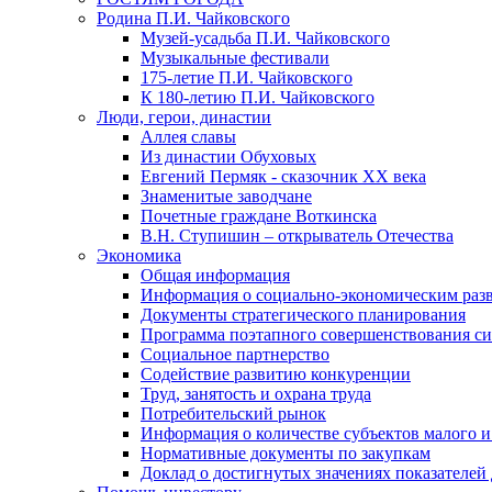
Родина П.И. Чайковского
Музей-усадьба П.И. Чайковского
Музыкальные фестивали
175-летие П.И. Чайковского
К 180-летию П.И. Чайковского
Люди, герои, династии
Аллея славы
Из династии Обуховых
Евгений Пермяк - сказочник XX века
Знаменитые заводчане
Почетные граждане Воткинска
В.Н. Ступишин – открыватель Отечества
Экономика
Общая информация
Информация о социально-экономическим раз
Документы стратегического планирования
Программа поэтапного совершенствования си
Социальное партнерство
Содействие развитию конкуренции
Труд, занятость и охрана труда
Потребительский рынок
Информация о количестве субъектов малого и
Нормативные документы по закупкам
Доклад о достигнутых значениях показателей