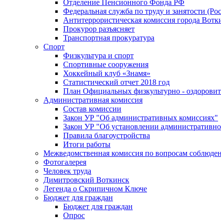
Отделение Пенсионного Фонда РФ
Федеральная служба по труду и занятости (Рос
Антитеррористическая комиссия города Вотк
Прокурор разъясняет
Транспортная прокуратура
Спорт
Физкультура и спорт
Спортивные сооружения
Хоккейный клуб «Знамя»
Статистический отчет 2018 год
План Официальных физкультурно - оздоровит
Административная комиссия
Состав комиссии
Закон УР "Об административных комиссиях"
Закон УР "Об установлении административно
Правила благоустройства
Итоги работы
Межведомственная комиссия по вопросам соблюдени
Фотогалерея
Человек труда
Димитровский Воткинск
Легенда о Скрипичном Ключе
Бюджет для граждан
Бюджет для граждан
Опрос