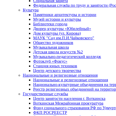
Социальная защита
Федеральная служба по труду и занятости (Рос
Культура
Памятники архитектуры и истории
Музей истории и культуры
Библиотеки города
Дворец культуры «Юбилейный»
Дом культуры (ул. Кирова)
МАУК "Сад им.П.И.Чайковского"
Общество художников
Музыкальная школа
Детская школа искусств №2
Музыкально-педагогический колледж
Фотоклуб «Фокус»
Станция юных техников
Центр детского творчества
Национальные и религиозные отношения
Национальные и религиозные отношения
Национально-культурные объединения на те
Реестр религиозных объединений на террито
Государственные службы
Центр занятости населения г. Воткинска
Воткинская Межрайонная прокуратура
Фонд социального страхования РФ по Удмурт
ФКП РОСРЕЕСТР