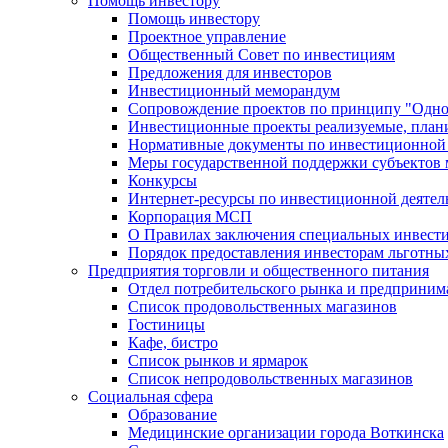
Помощь инвестору
Помощь инвестору
Проектное управление
Общественный Совет по инвестициям
Предложения для инвесторов
Инвестиционный меморандум
Сопровождение проектов по принципу "Oдно
Инвестиционные проекты реализуемые, план
Нормативные документы по инвестиционной д
Меры государственной поддержки субъектов 
Конкурсы
Интернет-ресурсы по инвестиционной деятел
Корпорация МСП
О Правилах заключения специальных инвест
Порядок предоставления инвесторам льготны
Предприятия торговли и общественного питания
Отдел потребительского рынка и предприним
Список продовольственных магазинов
Гостиницы
Кафе, бистро
Cписок рынков и ярмарок
Список непродовольственных магазинов
Социальная сфера
Образование
Медицинские организации города Воткинска