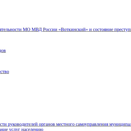
еятельности МО МВД России «Воткинский» и состояние преступн
дов
ество
ости руководителей органов местного самоуправления муниципа
ние услуг населению