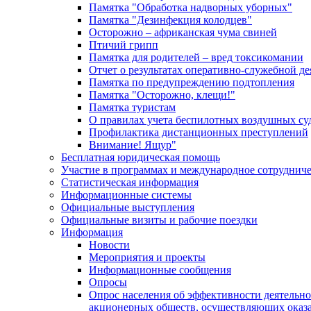
Памятка "Обработка надворных уборных"
Памятка "Дезинфекция колодцев"
Осторожно – африканская чума свиней
Птичий грипп
Памятка для родителей – вред токсикомании
Отчет о результатах оперативно-служебной д
Памятка по предупреждению подтопления
Памятка "Осторожно, клещи!"
Памятка туристам
О правилах учета беспилотных воздушных су
Профилактика дистанционных преступлений
Внимание! Ящур"
Бесплатная юридическая помощь
Участие в программах и международное сотруднич
Статистическая информация
Информационные системы
Официальные выступления
Официальные визиты и рабочие поездки
Информация
Новости
Мероприятия и проекты
Информационные сообщения
Опросы
Опрос населения об эффективности деятельн
акционерных обществ, осуществляющих оказа