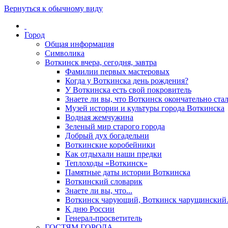
Вернуться к обычному виду
Город
Общая информация
Символика
Воткинск вчера, сегодня, завтра
Фамилии первых мастеровых
Когда у Воткинска день рождения?
У Воткинска есть свой покровитель
Знаете ли вы, что Воткинск окончательно стал
Музей истории и культуры города Воткинска
Водная жемчужина
Зеленый мир старого города
Добрый дух богадельни
Воткинские коробейники
Как отдыхали наши предки
Теплоходы «Воткинск»
Памятные даты истории Воткинска
Воткинский словарик
Знаете ли вы, что...
Воткинск чарующий, Воткинск чарущински
К дню России
Генерал-просветитель
ГОСТЯМ ГОРОДА