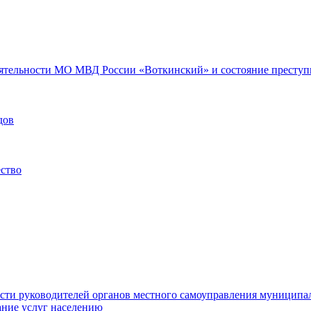
еятельности МО МВД России «Воткинский» и состояние преступн
дов
ество
ости руководителей органов местного самоуправления муниципа
ние услуг населению