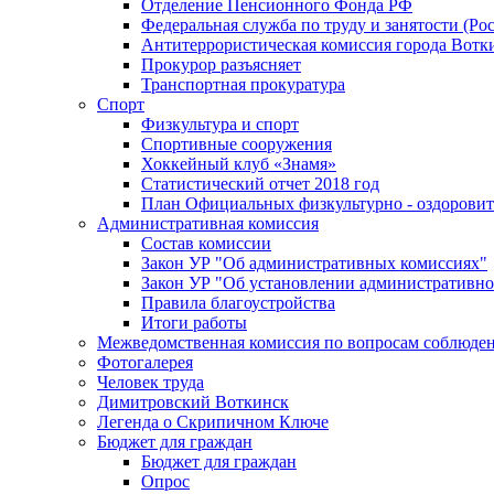
Отделение Пенсионного Фонда РФ
Федеральная служба по труду и занятости (Рос
Антитеррористическая комиссия города Вотк
Прокурор разъясняет
Транспортная прокуратура
Спорт
Физкультура и спорт
Спортивные сооружения
Хоккейный клуб «Знамя»
Статистический отчет 2018 год
План Официальных физкультурно - оздоровит
Административная комиссия
Состав комиссии
Закон УР "Об административных комиссиях"
Закон УР "Об установлении административно
Правила благоустройства
Итоги работы
Межведомственная комиссия по вопросам соблюдени
Фотогалерея
Человек труда
Димитровский Воткинск
Легенда о Скрипичном Ключе
Бюджет для граждан
Бюджет для граждан
Опрос