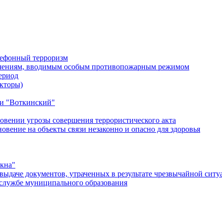
лефонный терроризм
ичениям, вводимым особым противопожарным режимом
ериод
кторы)
и "Воткинский"
овении угрозы совершения террористического акта
ение на объекты связи незаконно и опасно для здоровья
окна"
ыдаче документов, утраченных в результате чрезвычайной ситу
службе муниципального образования