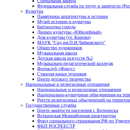
Социальная защита
Федеральная служба по труду и занятости (Рос
Культура
Памятники архитектуры и истории
Музей истории и культуры
Библиотеки города
Дворец культуры «Юбилейный»
Дом культуры (ул. Кирова)
МАУК "Сад им.П.И.Чайковского"
Общество художников
Музыкальная школа
Детская школа искусств №2
Музыкально-педагогический колледж
Фотоклуб «Фокус»
Станция юных техников
Центр детского творчества
Национальные и религиозные отношения
Национальные и религиозные отношения
Национально-культурные объединения на те
Реестр религиозных объединений на террито
Государственные службы
Центр занятости населения г. Воткинска
Воткинская Межрайонная прокуратура
Фонд социального страхования РФ по Удмурт
ФКП РОСРЕЕСТР