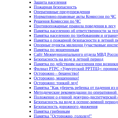
Защита населения
Пожарная безопасность
Оперативные предупреждения
Нормативно-правовые акты Комиссии по ЧС
Решения Комиссии по ЧС
Противопожарные правила поведения в лесу
Памятка населению об ответственности за те
Памятка населению по требованиям и огран
Памятка о пожарной безопасности в летний п
Опорные пункты милиции (участковые инспе
Памятка по мошенникам
Сайт Межмуниципального отдела МВД Росси
Безопасность на воде в летний период
Памятка по действиям населения при возникн
Филиал РТРС «Удмуртский РРТПЦ»: проникнов
Осторожно – бешенство!
Осторожно, мошенники!
Осторожно: тонкий лед!
Памятка "Как уберечь ребенка от падения из 
Методические рекомендации по оперативной в
Положение о единой дежурно-диспетчерской 
Безопасность на воде в осенне-зимний период
Безопасность дорожного движения
Памятка грибникам
Памятка "Осторожно, гололед!"