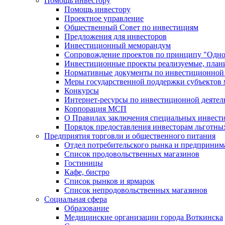
Помощь инвестору
Помощь инвестору
Проектное управление
Общественный Совет по инвестициям
Предложения для инвесторов
Инвестиционный меморандум
Сопровождение проектов по принципу "Oдно
Инвестиционные проекты реализуемые, план
Нормативные документы по инвестиционной д
Меры государственной поддержки субъектов 
Конкурсы
Интернет-ресурсы по инвестиционной деятел
Корпорация МСП
О Правилах заключения специальных инвест
Порядок предоставления инвесторам льготны
Предприятия торговли и общественного питания
Отдел потребительского рынка и предприним
Список продовольственных магазинов
Гостиницы
Кафе, бистро
Cписок рынков и ярмарок
Список непродовольственных магазинов
Социальная сфера
Образование
Медицинские организации города Воткинска