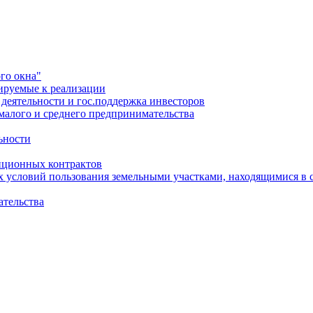
го окна"
ируемые к реализации
еятельности и гос.поддержка инвесторов
малого и среднего предпринимательства
ьности
иционных контрактов
х условий пользования земельными участками, находящимися в 
ательства