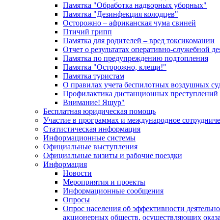
Памятка "Обработка надворных уборных"
Памятка "Дезинфекция колодцев"
Осторожно – африканская чума свиней
Птичий грипп
Памятка для родителей – вред токсикомании
Отчет о результатах оперативно-служебной д
Памятка по предупреждению подтопления
Памятка "Осторожно, клещи!"
Памятка туристам
О правилах учета беспилотных воздушных су
Профилактика дистанционных преступлений
Внимание! Ящур"
Бесплатная юридическая помощь
Участие в программах и международное сотруднич
Статистическая информация
Информационные системы
Официальные выступления
Официальные визиты и рабочие поездки
Информация
Новости
Мероприятия и проекты
Информационные сообщения
Опросы
Опрос населения об эффективности деятельн
акционерных обществ, осуществляющих оказа