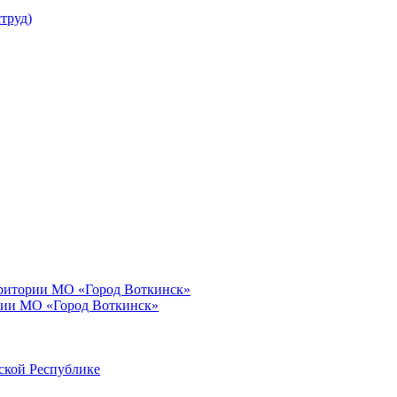
труд)
рритории МО «Город Воткинск»
рии МО «Город Воткинск»
ской Республике