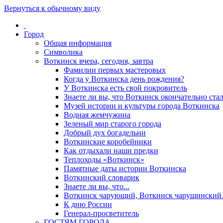
Вернуться к обычному виду
Город
Общая информация
Символика
Воткинск вчера, сегодня, завтра
Фамилии первых мастеровых
Когда у Воткинска день рождения?
У Воткинска есть свой покровитель
Знаете ли вы, что Воткинск окончательно стал
Музей истории и культуры города Воткинска
Водная жемчужина
Зеленый мир старого города
Добрый дух богадельни
Воткинские коробейники
Как отдыхали наши предки
Теплоходы «Воткинск»
Памятные даты истории Воткинска
Воткинский словарик
Знаете ли вы, что...
Воткинск чарующий, Воткинск чарущински
К дню России
Генерал-просветитель
ГОСТЯМ ГОРОДА