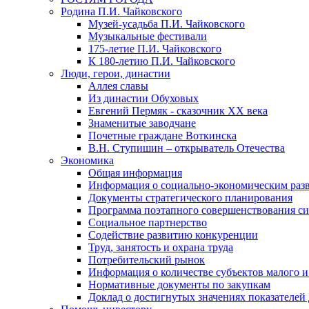
Родина П.И. Чайковского
Музей-усадьба П.И. Чайковского
Музыкальные фестивали
175-летие П.И. Чайковского
К 180-летию П.И. Чайковского
Люди, герои, династии
Аллея славы
Из династии Обуховых
Евгений Пермяк - сказочник XX века
Знаменитые заводчане
Почетные граждане Воткинска
В.Н. Ступишин – открыватель Отечества
Экономика
Общая информация
Информация о социально-экономическим раз
Документы стратегического планирования
Программа поэтапного совершенствования си
Социальное партнерство
Содействие развитию конкуренции
Труд, занятость и охрана труда
Потребительский рынок
Информация о количестве субъектов малого и
Нормативные документы по закупкам
Доклад о достигнутых значениях показателей