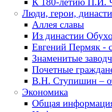
К 180-летию П.И. 
Люди, герои, династ
Аллея славы
Из династии Обух
Евгений Пермяк - 
Знаменитые заводч
Почетные граждан
В.Н. Ступишин – о
Экономика
Общая информаци