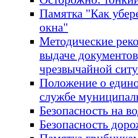
Памятка "Как убере
окна"
Методические рек
выдаче документов
чрезвычайной сит
Положение о един
службе муниципал
Безопасность на в
Безопасность дор