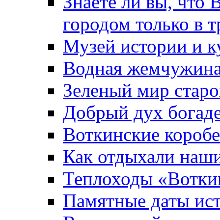
Знаете ли вы, что 
городом только в т
Музей истории и к
Водная жемчужин
Зеленый мир старо
Добрый дух богад
Воткинские короб
Как отдыхали наш
Теплоходы «Вотки
Памятные даты ис