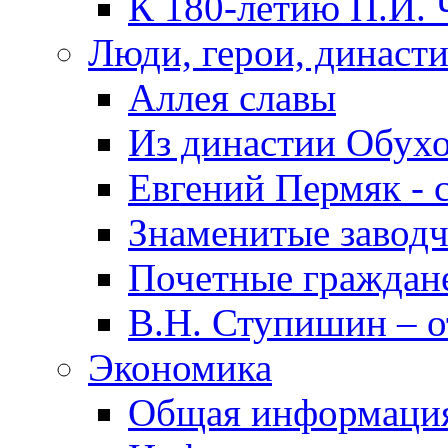
К 180-летию П.И. 
Люди, герои, династ
Аллея славы
Из династии Обух
Евгений Пермяк - 
Знаменитые заводч
Почетные граждан
В.Н. Ступишин – о
Экономика
Общая информаци