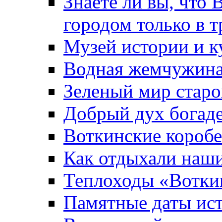
Знаете ли вы, что 
городом только в т
Музей истории и к
Водная жемчужин
Зеленый мир старо
Добрый дух богад
Воткинские короб
Как отдыхали наш
Теплоходы «Вотки
Памятные даты ис