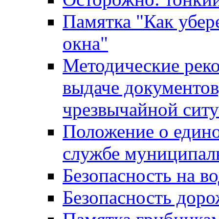
Памятка "Как убере
окна"
Методические рек
выдаче документов
чрезвычайной сит
Положение о един
службе муниципал
Безопасность на в
Безопасность дор