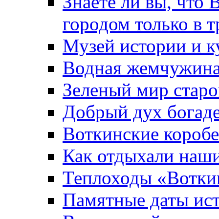
Знаете ли вы, что 
городом только в т
Музей истории и к
Водная жемчужин
Зеленый мир старо
Добрый дух богад
Воткинские короб
Как отдыхали наш
Теплоходы «Вотки
Памятные даты ис