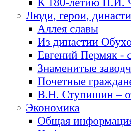
К 180-летию П.И. 
Люди, герои, династ
Аллея славы
Из династии Обух
Евгений Пермяк - 
Знаменитые заводч
Почетные граждан
В.Н. Ступишин – о
Экономика
Общая информаци