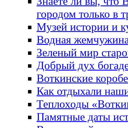
Знаете ли вы, что 
городом только в т
Музей истории и к
Водная жемчужин
Зеленый мир старо
Добрый дух богад
Воткинские короб
Как отдыхали наш
Теплоходы «Вотки
Памятные даты ис