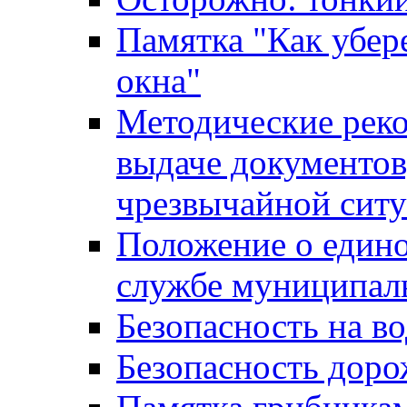
Памятка "Как убере
окна"
Методические рек
выдаче документов
чрезвычайной сит
Положение о един
службе муниципал
Безопасность на в
Безопасность дор