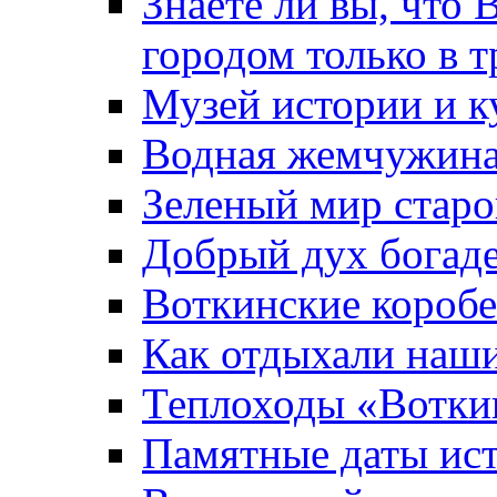
Знаете ли вы, что 
городом только в т
Музей истории и к
Водная жемчужин
Зеленый мир старо
Добрый дух богад
Воткинские короб
Как отдыхали наш
Теплоходы «Вотки
Памятные даты ис