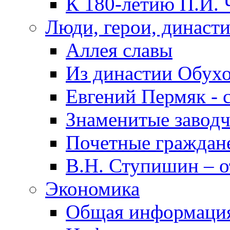
К 180-летию П.И. 
Люди, герои, династ
Аллея славы
Из династии Обух
Евгений Пермяк - 
Знаменитые заводч
Почетные граждан
В.Н. Ступишин – о
Экономика
Общая информаци