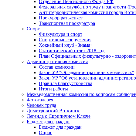
Отделение Пенсионного Фонда РФ
Федеральная служба по труду и занятости (Рос
Антитеррористическая комиссия города Вотк
Прокурор разъясняет
Транспортная прокуратура
Спорт
Физкультура и спорт
Спортивные сооружения
Хоккейный клуб «Знамя»
Статистический отчет 2018 год
План Официальных физкультурно - оздоровит
Административная комиссия
Состав комиссии
Закон УР "Об административных комиссиях"
Закон УР "Об установлении административно
Правила благоустройства
Итоги работы
Межведомственная комиссия по вопросам соблюдени
Фотогалерея
Человек труда
Димитровский Воткинск
Легенда о Скрипичном Ключе
Бюджет для граждан
Бюджет для граждан
Опрос