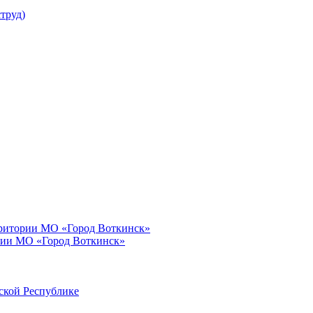
труд)
рритории МО «Город Воткинск»
рии МО «Город Воткинск»
ской Республике