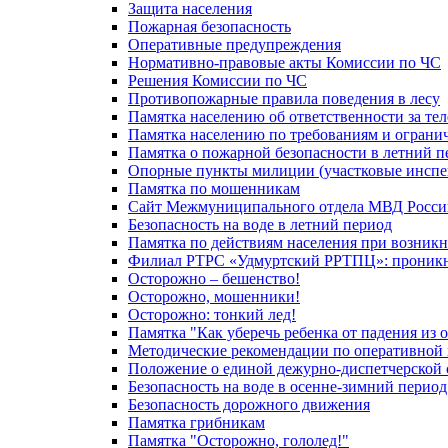
Защита населения
Пожарная безопасность
Оперативные предупреждения
Нормативно-правовые акты Комиссии по ЧС
Решения Комиссии по ЧС
Противопожарные правила поведения в лесу
Памятка населению об ответственности за те
Памятка населению по требованиям и огран
Памятка о пожарной безопасности в летний п
Опорные пункты милиции (участковые инспе
Памятка по мошенникам
Сайт Межмуниципального отдела МВД Росси
Безопасность на воде в летний период
Памятка по действиям населения при возникн
Филиал РТРС «Удмуртский РРТПЦ»: проникнов
Осторожно – бешенство!
Осторожно, мошенники!
Осторожно: тонкий лед!
Памятка "Как уберечь ребенка от падения из 
Методические рекомендации по оперативной в
Положение о единой дежурно-диспетчерской 
Безопасность на воде в осенне-зимний период
Безопасность дорожного движения
Памятка грибникам
Памятка "Осторожно, гололед!"