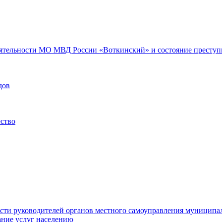
еятельности МО МВД России «Воткинский» и состояние преступн
дов
ество
ости руководителей органов местного самоуправления муниципа
ние услуг населению