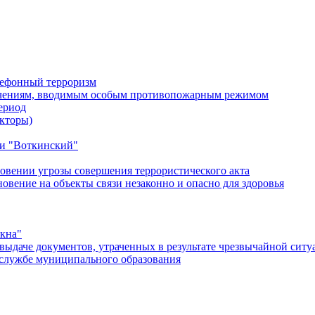
лефонный терроризм
ичениям, вводимым особым противопожарным режимом
ериод
кторы)
и "Воткинский"
овении угрозы совершения террористического акта
ение на объекты связи незаконно и опасно для здоровья
окна"
ыдаче документов, утраченных в результате чрезвычайной ситу
службе муниципального образования