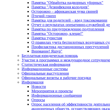
Памятка "Обработка надворных уборных"
Памятка "Дезинфекция колодцев"
Осторожно – африканская чума свиней
Птичий грипп
Памятка для родителей – вред токсикомании
Отчет о результатах оперативно-служебной д
Памятка по предупреждению подтопления
Памятка "Осторожно, клещи!"
Памятка туристам
О правилах учета беспилотных воздушных су
Профилактика дистанционных преступлений
Внимание! Ящур"
Бесплатная юридическая помощь
Участие в программах и международное сотруднич
Статистическая информация
Информационные системы
Официальные выступления
Официальные визиты и рабочие поездки
Информация
Новости
Мероприятия и проекты
Информационные сообщения
Опросы
Опрос населения об эффективности деятельн
акционерных обществ, осуществляющих оказа