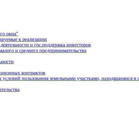
го окна"
ируемые к реализации
еятельности и гос.поддержка инвесторов
малого и среднего предпринимательства
ьности
иционных контрактов
х условий пользования земельными участками, находящимися в 
ательства