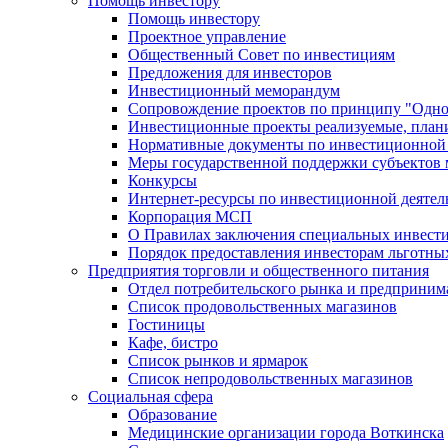
Помощь инвестору
Помощь инвестору
Проектное управление
Общественный Совет по инвестициям
Предложения для инвесторов
Инвестиционный меморандум
Сопровождение проектов по принципу "Oдно
Инвестиционные проекты реализуемые, план
Нормативные документы по инвестиционной д
Меры государственной поддержки субъектов 
Конкурсы
Интернет-ресурсы по инвестиционной деятел
Корпорация МСП
О Правилах заключения специальных инвест
Порядок предоставления инвесторам льготны
Предприятия торговли и общественного питания
Отдел потребительского рынка и предприним
Список продовольственных магазинов
Гостиницы
Кафе, бистро
Cписок рынков и ярмарок
Список непродовольственных магазинов
Социальная сфера
Образование
Медицинские организации города Воткинска