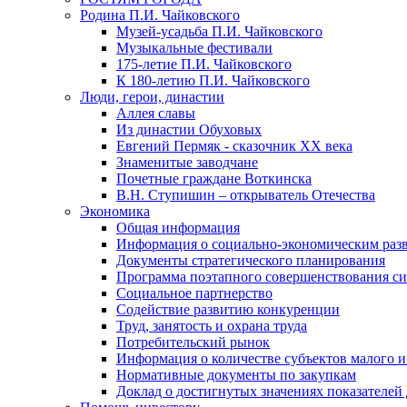
Родина П.И. Чайковского
Музей-усадьба П.И. Чайковского
Музыкальные фестивали
175-летие П.И. Чайковского
К 180-летию П.И. Чайковского
Люди, герои, династии
Аллея славы
Из династии Обуховых
Евгений Пермяк - сказочник XX века
Знаменитые заводчане
Почетные граждане Воткинска
В.Н. Ступишин – открыватель Отечества
Экономика
Общая информация
Информация о социально-экономическим раз
Документы стратегического планирования
Программа поэтапного совершенствования си
Социальное партнерство
Содействие развитию конкуренции
Труд, занятость и охрана труда
Потребительский рынок
Информация о количестве субъектов малого и
Нормативные документы по закупкам
Доклад о достигнутых значениях показателей