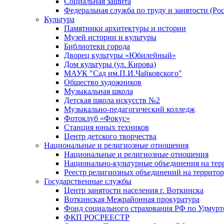
Социальная защита
Федеральная служба по труду и занятости (Рос
Культура
Памятники архитектуры и истории
Музей истории и культуры
Библиотеки города
Дворец культуры «Юбилейный»
Дом культуры (ул. Кирова)
МАУК "Сад им.П.И.Чайковского"
Общество художников
Музыкальная школа
Детская школа искусств №2
Музыкально-педагогический колледж
Фотоклуб «Фокус»
Станция юных техников
Центр детского творчества
Национальные и религиозные отношения
Национальные и религиозные отношения
Национально-культурные объединения на те
Реестр религиозных объединений на террито
Государственные службы
Центр занятости населения г. Воткинска
Воткинская Межрайонная прокуратура
Фонд социального страхования РФ по Удмурт
ФКП РОСРЕЕСТР