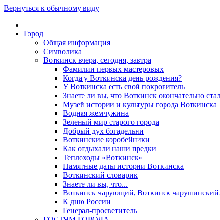
Вернуться к обычному виду
Город
Общая информация
Символика
Воткинск вчера, сегодня, завтра
Фамилии первых мастеровых
Когда у Воткинска день рождения?
У Воткинска есть свой покровитель
Знаете ли вы, что Воткинск окончательно стал
Музей истории и культуры города Воткинска
Водная жемчужина
Зеленый мир старого города
Добрый дух богадельни
Воткинские коробейники
Как отдыхали наши предки
Теплоходы «Воткинск»
Памятные даты истории Воткинска
Воткинский словарик
Знаете ли вы, что...
Воткинск чарующий, Воткинск чарущински
К дню России
Генерал-просветитель
ГОСТЯМ ГОРОДА