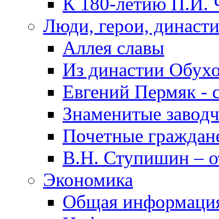
К 180-летию П.И. 
Люди, герои, династ
Аллея славы
Из династии Обух
Евгений Пермяк - 
Знаменитые заводч
Почетные граждан
В.Н. Ступишин – о
Экономика
Общая информаци