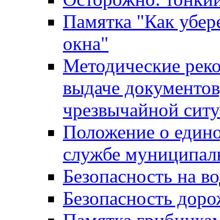
Памятка "Как убере
окна"
Методические рек
выдаче документов
чрезвычайной сит
Положение о един
службе муниципал
Безопасность на в
Безопасность дор