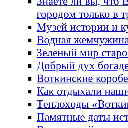
Знаете ли вы, что 
городом только в т
Музей истории и к
Водная жемчужин
Зеленый мир старо
Добрый дух богад
Воткинские короб
Как отдыхали наш
Теплоходы «Вотки
Памятные даты ис