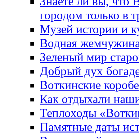
Знаете ли вы, что 
городом только в т
Музей истории и к
Водная жемчужин
Зеленый мир старо
Добрый дух богад
Воткинские короб
Как отдыхали наш
Теплоходы «Вотки
Памятные даты ис