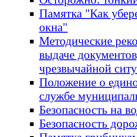
Памятка "Как убере
окна"
Методические рек
выдаче документов
чрезвычайной сит
Положение о един
службе муниципал
Безопасность на в
Безопасность дор