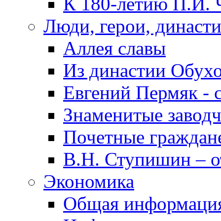
К 180-летию П.И. 
Люди, герои, династ
Аллея славы
Из династии Обух
Евгений Пермяк - 
Знаменитые заводч
Почетные граждан
В.Н. Ступишин – о
Экономика
Общая информаци