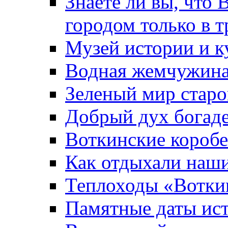
Знаете ли вы, что 
городом только в т
Музей истории и к
Водная жемчужин
Зеленый мир старо
Добрый дух богад
Воткинские короб
Как отдыхали наш
Теплоходы «Вотки
Памятные даты ис