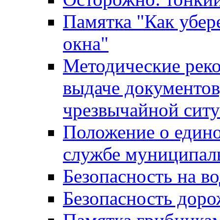
Памятка "Как убере
окна"
Методические рек
выдаче документов
чрезвычайной сит
Положение о един
службе муниципал
Безопасность на в
Безопасность дор