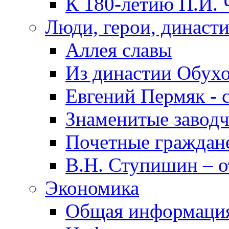
К 180-летию П.И. 
Люди, герои, династ
Аллея славы
Из династии Обух
Евгений Пермяк - 
Знаменитые заводч
Почетные граждан
В.Н. Ступишин – о
Экономика
Общая информаци