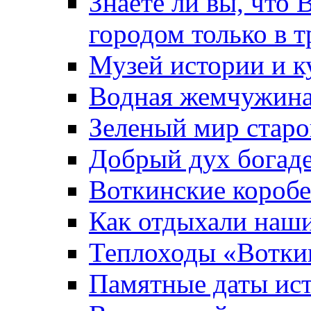
Знаете ли вы, что 
городом только в т
Музей истории и к
Водная жемчужин
Зеленый мир старо
Добрый дух богад
Воткинские короб
Как отдыхали наш
Теплоходы «Вотки
Памятные даты ис