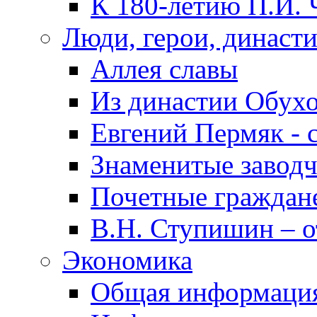
К 180-летию П.И. 
Люди, герои, династ
Аллея славы
Из династии Обух
Евгений Пермяк - 
Знаменитые заводч
Почетные граждан
В.Н. Ступишин – о
Экономика
Общая информаци