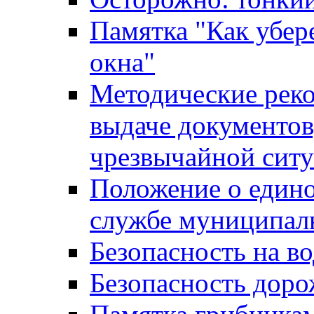
Памятка "Как убере
окна"
Методические рек
выдаче документов
чрезвычайной сит
Положение о един
службе муниципал
Безопасность на в
Безопасность дор