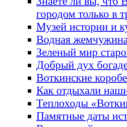
Знаете ли вы, что 
городом только в т
Музей истории и к
Водная жемчужин
Зеленый мир старо
Добрый дух богад
Воткинские короб
Как отдыхали наш
Теплоходы «Вотки
Памятные даты ис