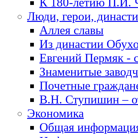
К 180-летию П.И. 
Люди, герои, династ
Аллея славы
Из династии Обух
Евгений Пермяк - 
Знаменитые заводч
Почетные граждан
В.Н. Ступишин – о
Экономика
Общая информаци