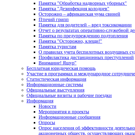
Памятка "Обработка надворных уборных"
Памятка "Дезинфекция колодцев"
Осторожно – африканская чума свиней
Птичий грипп
Памятка для родителей – вред токсикомании
Отчет о результатах оперативно-служебной д
Памятка по предупреждению подтопления
Памятка "Осторожно, клещи!"
Памятка туристам
О правилах учета беспилотных воздушных су
Профилактика дистанционных преступлений
Внимание! Ящур"
Бесплатная юридическая помощь
Участие в программах и международное сотруднич
Статистическая информация
Информационные системы
Официальные выступления
Официальные визиты и рабочие поездки
Информация
Новости
Мероприятия и проекты
Информационные сообщения
Опросы
Опрос населения об эффективности деятельн
акционерных обществ, осуществляющих оказа