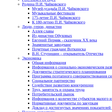
Родина П.И. Чайковского
Музей-усадьба П.И. Чайковского
Музыкальные фестивали
175-летие П.И. Чайковского
К 180-летию П.И. Чайковского
Люди, герои, династии
Аллея славы
Из династии Обуховых
Евгений Пермяк - сказочник XX века
Знаменитые заводчане
Почетные граждане Воткинска
В.Н. Ступишин – открыватель Отечества
Экономика
Общая информация
Информация о социально-экономическим раз
Документы стратегического планирования
Программа поэтапного совершенствования си
Социальное партнерство
Содействие развитию конкуренции
Труд, занятость и охрана труда
Потребительский рынок
Информация о количестве субъектов малого и
Нормативные документы по закупкам
Доклад о достигнутых значениях показателей