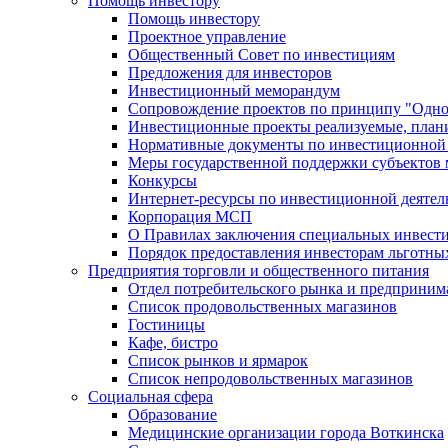
Помощь инвестору
Помощь инвестору
Проектное управление
Общественный Совет по инвестициям
Предложения для инвесторов
Инвестиционный меморандум
Сопровождение проектов по принципу "Oдно
Инвестиционные проекты реализуемые, план
Нормативные документы по инвестиционной д
Меры государственной поддержки субъектов 
Конкурсы
Интернет-ресурсы по инвестиционной деятел
Корпорация МСП
О Правилах заключения специальных инвест
Порядок предоставления инвесторам льготны
Предприятия торговли и общественного питания
Отдел потребительского рынка и предприним
Список продовольственных магазинов
Гостиницы
Кафе, бистро
Cписок рынков и ярмарок
Список непродовольственных магазинов
Социальная сфера
Образование
Медицинские организации города Воткинска