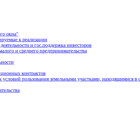
го окна"
ируемые к реализации
еятельности и гос.поддержка инвесторов
малого и среднего предпринимательства
ьности
иционных контрактов
х условий пользования земельными участками, находящимися в 
ательства