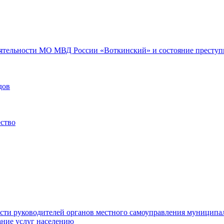
еятельности МО МВД России «Воткинский» и состояние преступн
дов
ество
ости руководителей органов местного самоуправления муниципа
ние услуг населению