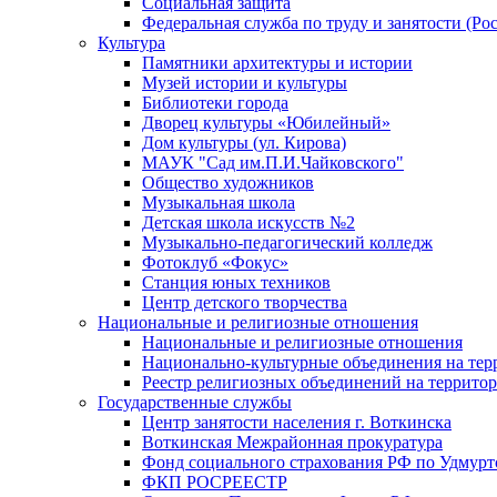
Социальная защита
Федеральная служба по труду и занятости (Рос
Культура
Памятники архитектуры и истории
Музей истории и культуры
Библиотеки города
Дворец культуры «Юбилейный»
Дом культуры (ул. Кирова)
МАУК "Сад им.П.И.Чайковского"
Общество художников
Музыкальная школа
Детская школа искусств №2
Музыкально-педагогический колледж
Фотоклуб «Фокус»
Станция юных техников
Центр детского творчества
Национальные и религиозные отношения
Национальные и религиозные отношения
Национально-культурные объединения на те
Реестр религиозных объединений на террито
Государственные службы
Центр занятости населения г. Воткинска
Воткинская Межрайонная прокуратура
Фонд социального страхования РФ по Удмурт
ФКП РОСРЕЕСТР