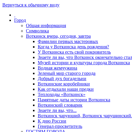
Вернуться к обычному виду
Город
Общая информация
Символика
Воткинск вчера, сегодня, завтра
Фамилии первых мастеровых
Когда у Воткинска день рождения?
У Воткинска есть свой покровитель
Знаете ли вы, что Воткинск окончательно стал
Музей истории и культуры города Воткинска
Водная жемчужина
Зеленый мир старого города
Добрый дух богадельни
Воткинские коробейники
Как отдыхали наши предки
Теплоходы «Воткинск»
Памятные даты истории Воткинска
Воткинский словарик
Знаете ли вы, что...
Воткинск чарующий, Воткинск чарущински
К дню России
Генерал-просветитель
ГОСТЯМ ГОРОДА