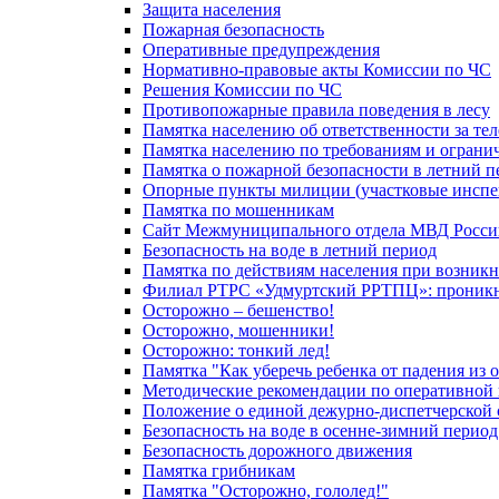
Защита населения
Пожарная безопасность
Оперативные предупреждения
Нормативно-правовые акты Комиссии по ЧС
Решения Комиссии по ЧС
Противопожарные правила поведения в лесу
Памятка населению об ответственности за те
Памятка населению по требованиям и огран
Памятка о пожарной безопасности в летний п
Опорные пункты милиции (участковые инспе
Памятка по мошенникам
Сайт Межмуниципального отдела МВД Росси
Безопасность на воде в летний период
Памятка по действиям населения при возникн
Филиал РТРС «Удмуртский РРТПЦ»: проникнов
Осторожно – бешенство!
Осторожно, мошенники!
Осторожно: тонкий лед!
Памятка "Как уберечь ребенка от падения из 
Методические рекомендации по оперативной в
Положение о единой дежурно-диспетчерской 
Безопасность на воде в осенне-зимний период
Безопасность дорожного движения
Памятка грибникам
Памятка "Осторожно, гололед!"