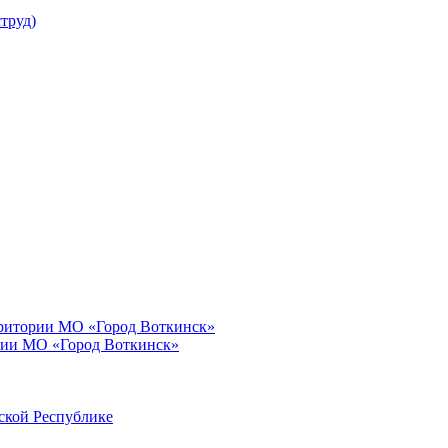
труд)
рритории МО «Город Воткинск»
рии МО «Город Воткинск»
ской Республике