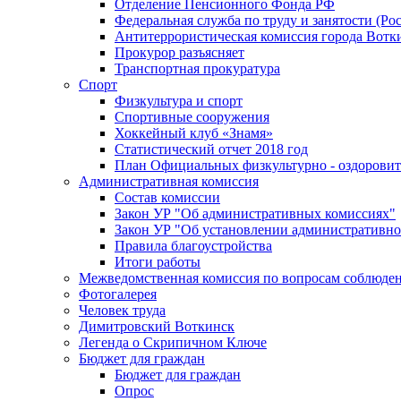
Отделение Пенсионного Фонда РФ
Федеральная служба по труду и занятости (Рос
Антитеррористическая комиссия города Вотк
Прокурор разъясняет
Транспортная прокуратура
Спорт
Физкультура и спорт
Спортивные сооружения
Хоккейный клуб «Знамя»
Статистический отчет 2018 год
План Официальных физкультурно - оздоровит
Административная комиссия
Состав комиссии
Закон УР "Об административных комиссиях"
Закон УР "Об установлении административно
Правила благоустройства
Итоги работы
Межведомственная комиссия по вопросам соблюдени
Фотогалерея
Человек труда
Димитровский Воткинск
Легенда о Скрипичном Ключе
Бюджет для граждан
Бюджет для граждан
Опрос