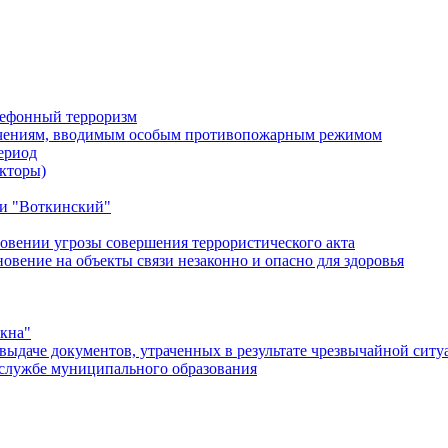
лефонный терроризм
ичениям, вводимым особым противопожарным режимом
ериод
кторы)
и "Воткинский"
овении угрозы совершения террористического акта
ение на объекты связи незаконно и опасно для здоровья
окна"
ыдаче документов, утраченных в результате чрезвычайной ситу
службе муниципального образования