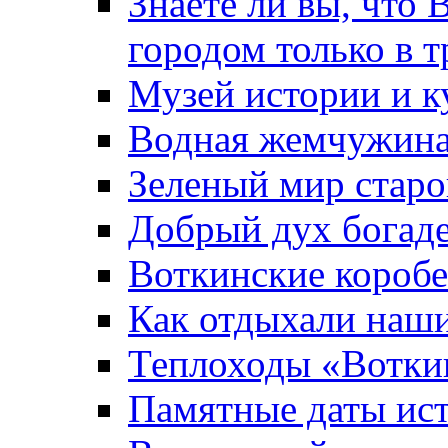
Знаете ли вы, что 
городом только в т
Музей истории и к
Водная жемчужин
Зеленый мир старо
Добрый дух богад
Воткинские короб
Как отдыхали наш
Теплоходы «Вотки
Памятные даты ис