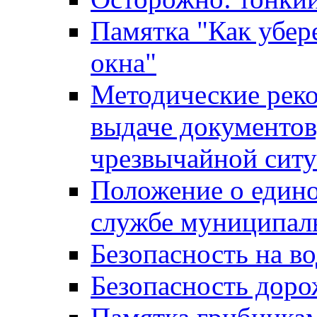
Памятка "Как убере
окна"
Методические рек
выдаче документов
чрезвычайной сит
Положение о един
службе муниципал
Безопасность на в
Безопасность дор