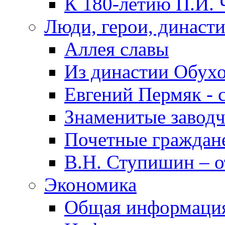
К 180-летию П.И. 
Люди, герои, династ
Аллея славы
Из династии Обух
Евгений Пермяк - 
Знаменитые заводч
Почетные граждан
В.Н. Ступишин – о
Экономика
Общая информаци