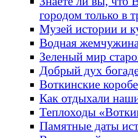
Знаете ли вы, что 
городом только в т
Музей истории и к
Водная жемчужин
Зеленый мир старо
Добрый дух богад
Воткинские короб
Как отдыхали наш
Теплоходы «Вотки
Памятные даты ис