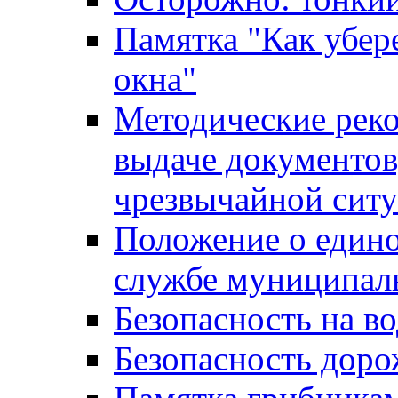
Памятка "Как убере
окна"
Методические рек
выдаче документов
чрезвычайной сит
Положение о един
службе муниципал
Безопасность на в
Безопасность дор