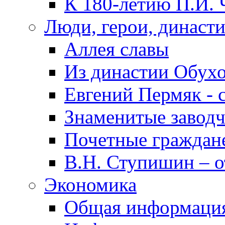
К 180-летию П.И. 
Люди, герои, династ
Аллея славы
Из династии Обух
Евгений Пермяк - 
Знаменитые заводч
Почетные граждан
В.Н. Ступишин – о
Экономика
Общая информаци