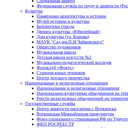
Социальная защита
Федеральная служба по труду и занятости (Рос
Культура
Памятники архитектуры и истории
Музей истории и культуры
Библиотеки города
Дворец культуры «Юбилейный»
Дом культуры (ул. Кирова)
МАУК "Сад им.П.И.Чайковского"
Общество художников
Музыкальная школа
Детская школа искусств №2
Музыкально-педагогический колледж
Фотоклуб «Фокус»
Станция юных техников
Центр детского творчества
Национальные и религиозные отношения
Национальные и религиозные отношения
Национально-культурные объединения на те
Реестр религиозных объединений на террито
Государственные службы
Центр занятости населения г. Воткинска
Воткинская Межрайонная прокуратура
Фонд социального страхования РФ по Удмурт
ФКП РОСРЕЕСТР