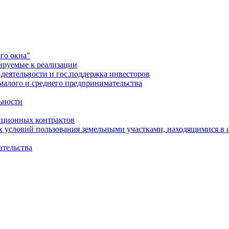
го окна"
ируемые к реализации
еятельности и гос.поддержка инвесторов
малого и среднего предпринимательства
ьности
иционных контрактов
х условий пользования земельными участками, находящимися в 
ательства