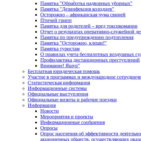
Памятка "Обработка надворных уборных"
Памятка "Дезинфекция колодцев"
Осторожно – африканская чума свиней
Птичий грипп
Памятка для родителей – вред токсикомании
Отчет о результатах оперативно-служебной д
Памятка по предупреждению подтопления
Памятка "Осторожно, клещи!"
Памятка туристам
О правилах учета беспилотных воздушных су
Профилактика дистанционных преступлений
Внимание! Ящур"
Бесплатная юридическая помощь
Участие в программах и международное сотруднич
Статистическая информация
Информационные системы
Официальные выступления
Официальные визиты и рабочие поездки
Информация
Новости
Мероприятия и проекты
Информационные сообщения
Опросы
Опрос населения об эффективности деятельн
акционерных обществ, осуществляющих оказа