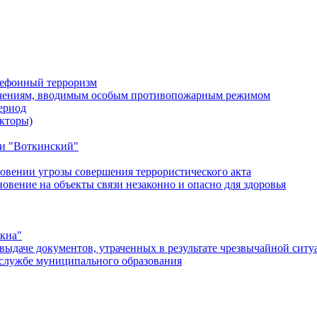
лефонный терроризм
ичениям, вводимым особым противопожарным режимом
ериод
кторы)
и "Воткинский"
овении угрозы совершения террористического акта
ение на объекты связи незаконно и опасно для здоровья
окна"
ыдаче документов, утраченных в результате чрезвычайной ситу
службе муниципального образования