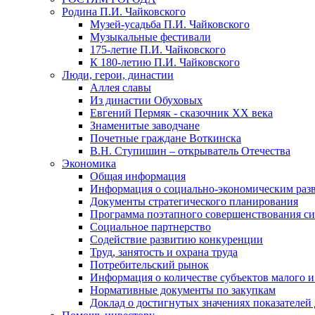
Родина П.И. Чайковского
Музей-усадьба П.И. Чайковского
Музыкальные фестивали
175-летие П.И. Чайковского
К 180-летию П.И. Чайковского
Люди, герои, династии
Аллея славы
Из династии Обуховых
Евгений Пермяк - сказочник XX века
Знаменитые заводчане
Почетные граждане Воткинска
В.Н. Ступишин – открыватель Отечества
Экономика
Общая информация
Информация о социально-экономическим раз
Документы стратегического планирования
Программа поэтапного совершенствования си
Социальное партнерство
Содействие развитию конкуренции
Труд, занятость и охрана труда
Потребительский рынок
Информация о количестве субъектов малого и
Нормативные документы по закупкам
Доклад о достигнутых значениях показателей