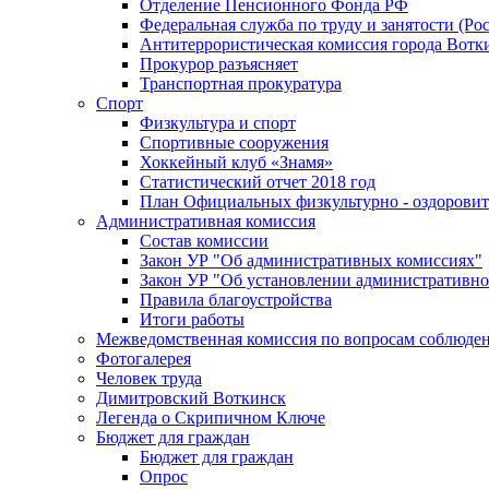
Отделение Пенсионного Фонда РФ
Федеральная служба по труду и занятости (Рос
Антитеррористическая комиссия города Вотк
Прокурор разъясняет
Транспортная прокуратура
Спорт
Физкультура и спорт
Спортивные сооружения
Хоккейный клуб «Знамя»
Статистический отчет 2018 год
План Официальных физкультурно - оздоровит
Административная комиссия
Состав комиссии
Закон УР "Об административных комиссиях"
Закон УР "Об установлении административно
Правила благоустройства
Итоги работы
Межведомственная комиссия по вопросам соблюдени
Фотогалерея
Человек труда
Димитровский Воткинск
Легенда о Скрипичном Ключе
Бюджет для граждан
Бюджет для граждан
Опрос