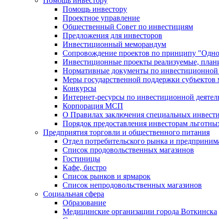
Помощь инвестору
Помощь инвестору
Проектное управление
Общественный Совет по инвестициям
Предложения для инвесторов
Инвестиционный меморандум
Сопровождение проектов по принципу "Oдно
Инвестиционные проекты реализуемые, план
Нормативные документы по инвестиционной д
Меры государственной поддержки субъектов 
Конкурсы
Интернет-ресурсы по инвестиционной деятел
Корпорация МСП
О Правилах заключения специальных инвест
Порядок предоставления инвесторам льготны
Предприятия торговли и общественного питания
Отдел потребительского рынка и предприним
Список продовольственных магазинов
Гостиницы
Кафе, бистро
Cписок рынков и ярмарок
Список непродовольственных магазинов
Социальная сфера
Образование
Медицинские организации города Воткинска