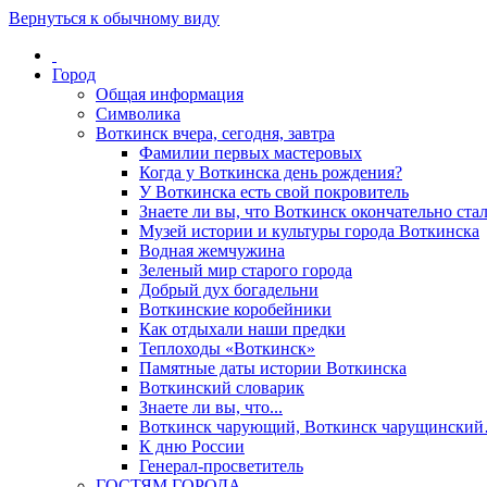
Вернуться к обычному виду
Город
Общая информация
Символика
Воткинск вчера, сегодня, завтра
Фамилии первых мастеровых
Когда у Воткинска день рождения?
У Воткинска есть свой покровитель
Знаете ли вы, что Воткинск окончательно стал
Музей истории и культуры города Воткинска
Водная жемчужина
Зеленый мир старого города
Добрый дух богадельни
Воткинские коробейники
Как отдыхали наши предки
Теплоходы «Воткинск»
Памятные даты истории Воткинска
Воткинский словарик
Знаете ли вы, что...
Воткинск чарующий, Воткинск чарущински
К дню России
Генерал-просветитель
ГОСТЯМ ГОРОДА