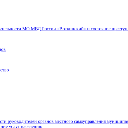
еятельности МО МВД России «Воткинский» и состояние преступн
дов
ество
ости руководителей органов местного самоуправления муниципа
ние услуг населению