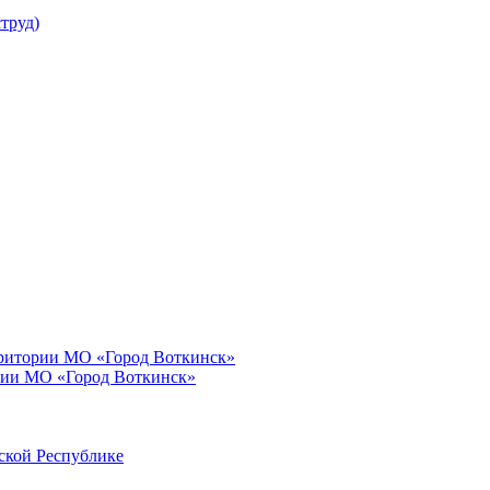
труд)
рритории МО «Город Воткинск»
рии МО «Город Воткинск»
ской Республике