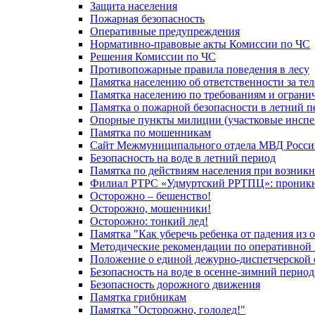
Защита населения
Пожарная безопасность
Оперативные предупреждения
Нормативно-правовые акты Комиссии по ЧС
Решения Комиссии по ЧС
Противопожарные правила поведения в лесу
Памятка населению об ответственности за те
Памятка населению по требованиям и огран
Памятка о пожарной безопасности в летний п
Опорные пункты милиции (участковые инспе
Памятка по мошенникам
Сайт Межмуниципального отдела МВД Росси
Безопасность на воде в летний период
Памятка по действиям населения при возникн
Филиал РТРС «Удмуртский РРТПЦ»: проникнов
Осторожно – бешенство!
Осторожно, мошенники!
Осторожно: тонкий лед!
Памятка "Как уберечь ребенка от падения из 
Методические рекомендации по оперативной в
Положение о единой дежурно-диспетчерской 
Безопасность на воде в осенне-зимний период
Безопасность дорожного движения
Памятка грибникам
Памятка "Осторожно, гололед!"