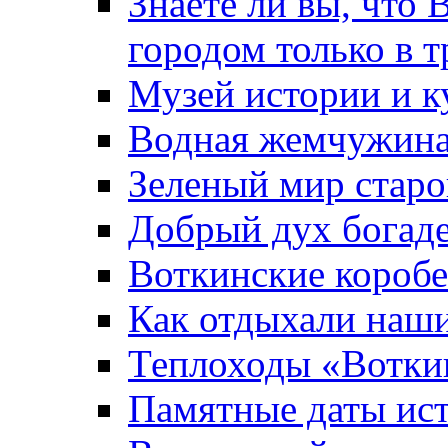
Знаете ли вы, что 
городом только в т
Музей истории и к
Водная жемчужин
Зеленый мир старо
Добрый дух богад
Воткинские короб
Как отдыхали наш
Теплоходы «Вотки
Памятные даты ис