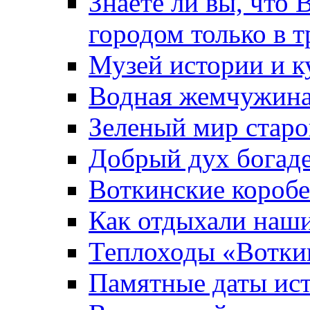
Знаете ли вы, что 
городом только в т
Музей истории и к
Водная жемчужин
Зеленый мир старо
Добрый дух богад
Воткинские короб
Как отдыхали наш
Теплоходы «Вотки
Памятные даты ис