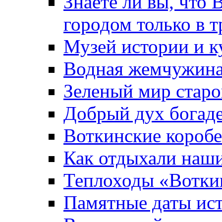
Знаете ли вы, что 
городом только в т
Музей истории и к
Водная жемчужин
Зеленый мир старо
Добрый дух богад
Воткинские короб
Как отдыхали наш
Теплоходы «Вотки
Памятные даты ис