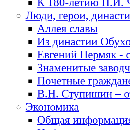
К 180-летию П.И. 
Люди, герои, династ
Аллея славы
Из династии Обух
Евгений Пермяк - 
Знаменитые заводч
Почетные граждан
В.Н. Ступишин – о
Экономика
Общая информаци