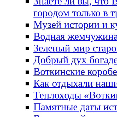
Знаете ли вы, что 
городом только в т
Музей истории и к
Водная жемчужин
Зеленый мир старо
Добрый дух богад
Воткинские короб
Как отдыхали наш
Теплоходы «Вотки
Памятные даты ис