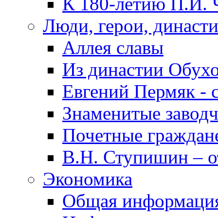
К 180-летию П.И. 
Люди, герои, династ
Аллея славы
Из династии Обух
Евгений Пермяк - 
Знаменитые заводч
Почетные граждан
В.Н. Ступишин – о
Экономика
Общая информаци