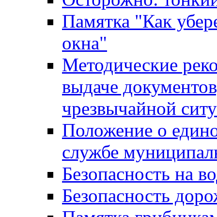
Памятка "Как убере
окна"
Методические рек
выдаче документов
чрезвычайной сит
Положение о един
службе муниципал
Безопасность на в
Безопасность дор