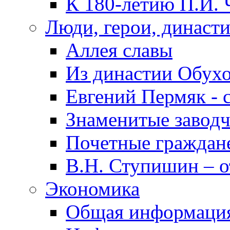
К 180-летию П.И. 
Люди, герои, династ
Аллея славы
Из династии Обух
Евгений Пермяк - 
Знаменитые заводч
Почетные граждан
В.Н. Ступишин – о
Экономика
Общая информаци