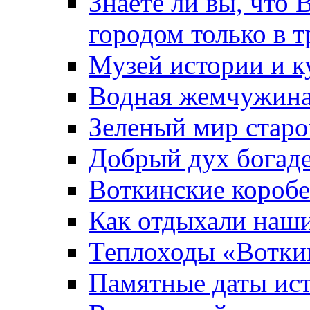
Знаете ли вы, что 
городом только в т
Музей истории и к
Водная жемчужин
Зеленый мир старо
Добрый дух богад
Воткинские короб
Как отдыхали наш
Теплоходы «Вотки
Памятные даты ис