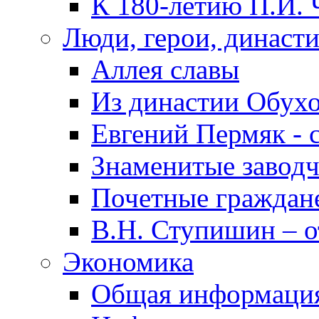
К 180-летию П.И. 
Люди, герои, династ
Аллея славы
Из династии Обух
Евгений Пермяк - 
Знаменитые заводч
Почетные граждан
В.Н. Ступишин – о
Экономика
Общая информаци