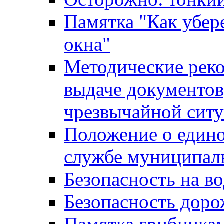
Памятка "Как убере
окна"
Методические рек
выдаче документов
чрезвычайной сит
Положение о един
службе муниципал
Безопасность на в
Безопасность дор