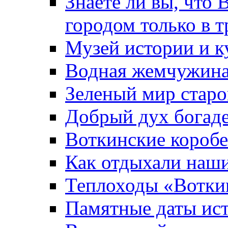
Знаете ли вы, что 
городом только в т
Музей истории и к
Водная жемчужин
Зеленый мир старо
Добрый дух богад
Воткинские короб
Как отдыхали наш
Теплоходы «Вотки
Памятные даты ис