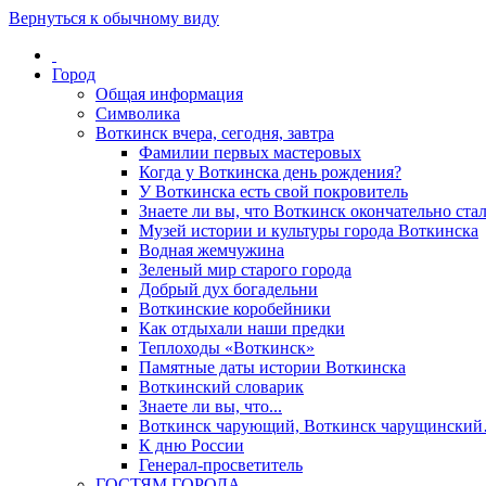
Вернуться к обычному виду
Город
Общая информация
Символика
Воткинск вчера, сегодня, завтра
Фамилии первых мастеровых
Когда у Воткинска день рождения?
У Воткинска есть свой покровитель
Знаете ли вы, что Воткинск окончательно стал
Музей истории и культуры города Воткинска
Водная жемчужина
Зеленый мир старого города
Добрый дух богадельни
Воткинские коробейники
Как отдыхали наши предки
Теплоходы «Воткинск»
Памятные даты истории Воткинска
Воткинский словарик
Знаете ли вы, что...
Воткинск чарующий, Воткинск чарущински
К дню России
Генерал-просветитель
ГОСТЯМ ГОРОДА