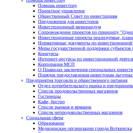
Помощь инвестору
Помощь инвестору
Проектное управление
Общественный Совет по инвестициям
Предложения для инвесторов
Инвестиционный меморандум
Сопровождение проектов по принципу "Oдно
Инвестиционные проекты реализуемые, план
Нормативные документы по инвестиционной д
Меры государственной поддержки субъектов 
Конкурсы
Интернет-ресурсы по инвестиционной деятел
Корпорация МСП
О Правилах заключения специальных инвест
Порядок предоставления инвесторам льготны
Предприятия торговли и общественного питания
Отдел потребительского рынка и предприним
Список продовольственных магазинов
Гостиницы
Кафе, бистро
Cписок рынков и ярмарок
Список непродовольственных магазинов
Социальная сфера
Образование
Медицинские организации города Воткинска