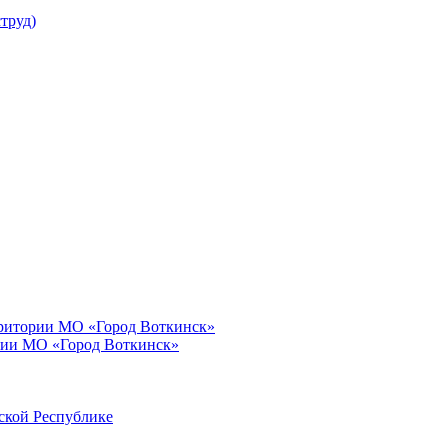
труд)
рритории МО «Город Воткинск»
рии МО «Город Воткинск»
ской Республике