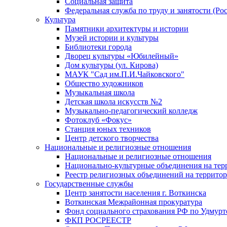
Социальная защита
Федеральная служба по труду и занятости (Рос
Культура
Памятники архитектуры и истории
Музей истории и культуры
Библиотеки города
Дворец культуры «Юбилейный»
Дом культуры (ул. Кирова)
МАУК "Сад им.П.И.Чайковского"
Общество художников
Музыкальная школа
Детская школа искусств №2
Музыкально-педагогический колледж
Фотоклуб «Фокус»
Станция юных техников
Центр детского творчества
Национальные и религиозные отношения
Национальные и религиозные отношения
Национально-культурные объединения на те
Реестр религиозных объединений на террито
Государственные службы
Центр занятости населения г. Воткинска
Воткинская Межрайонная прокуратура
Фонд социального страхования РФ по Удмурт
ФКП РОСРЕЕСТР