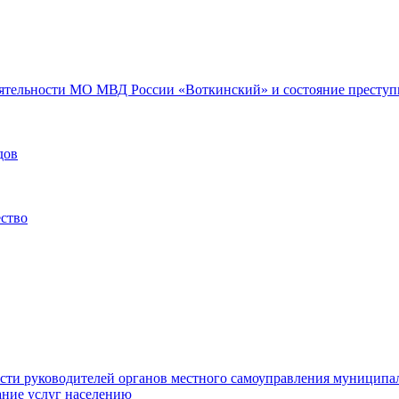
еятельности МО МВД России «Воткинский» и состояние преступн
дов
ество
ости руководителей органов местного самоуправления муниципа
ние услуг населению