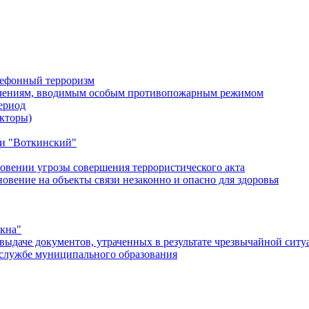
лефонный терроризм
ичениям, вводимым особым противопожарным режимом
ериод
кторы)
и "Воткинский"
овении угрозы совершения террористического акта
ение на объекты связи незаконно и опасно для здоровья
окна"
ыдаче документов, утраченных в результате чрезвычайной ситу
службе муниципального образования