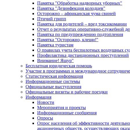
Памятка "Обработка надворных уборных"
Памятка "Дезинфекция колодцев"
Осторожно – африканская чума свиней
Птичий грипп
Памятка для родителей – вред токсикомании
Отчет о результатах оперативно-служебной д
Памятка по предупреждению подтопления
Памятка "Осторожно, клещи!"
Памятка туристам
О правилах учета беспилотных воздушных су
Профилактика дистанционных преступлений
Внимание! Ящур"
Бесплатная юридическая помощь
Участие в программах и международное сотруднич
Статистическая информация
Информационные системы
Официальные выступления
Официальные визиты и рабочие поездки
Информация
Новости
Мероприятия и проекты
Информационные сообщения
Опросы
Опрос населения об эффективности деятельн
акционерных обществ, осуществляющих оказа