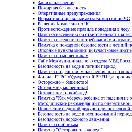
Защита населения
Пожарная безопасность
Оперативные предупреждения
Нормативно-правовые акты Комиссии по ЧС
Решения Комиссии по ЧС
Противопожарные правила поведения в лесу
Памятка населению об ответственности за те
Памятка населению по требованиям и огран
Памятка о пожарной безопасности в летний п
Опорные пункты милиции (участковые инспе
Памятка по мошенникам
Сайт Межмуниципального отдела МВД Росси
Безопасность на воде в летний период
Памятка по действиям населения при возникн
Филиал РТРС «Удмуртский РРТПЦ»: проникнов
Осторожно – бешенство!
Осторожно, мошенники!
Осторожно: тонкий лед!
Памятка "Как уберечь ребенка от падения из 
Методические рекомендации по оперативной в
Положение о единой дежурно-диспетчерской 
Безопасность на воде в осенне-зимний период
Безопасность дорожного движения
Памятка грибникам
Памятка "Осторожно, гололед!"