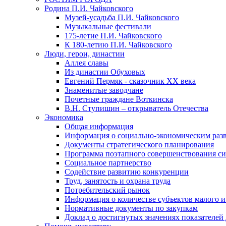
Родина П.И. Чайковского
Музей-усадьба П.И. Чайковского
Музыкальные фестивали
175-летие П.И. Чайковского
К 180-летию П.И. Чайковского
Люди, герои, династии
Аллея славы
Из династии Обуховых
Евгений Пермяк - сказочник XX века
Знаменитые заводчане
Почетные граждане Воткинска
В.Н. Ступишин – открыватель Отечества
Экономика
Общая информация
Информация о социально-экономическим раз
Документы стратегического планирования
Программа поэтапного совершенствования си
Социальное партнерство
Содействие развитию конкуренции
Труд, занятость и охрана труда
Потребительский рынок
Информация о количестве субъектов малого и
Нормативные документы по закупкам
Доклад о достигнутых значениях показателей