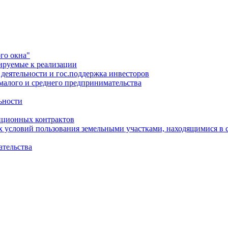
го окна"
ируемые к реализации
еятельности и гос.поддержка инвесторов
малого и среднего предпринимательства
ьности
иционных контрактов
х условий пользования земельными участками, находящимися в 
ательства