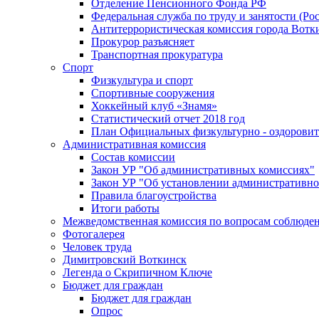
Отделение Пенсионного Фонда РФ
Федеральная служба по труду и занятости (Рос
Антитеррористическая комиссия города Вотк
Прокурор разъясняет
Транспортная прокуратура
Спорт
Физкультура и спорт
Спортивные сооружения
Хоккейный клуб «Знамя»
Статистический отчет 2018 год
План Официальных физкультурно - оздоровит
Административная комиссия
Состав комиссии
Закон УР "Об административных комиссиях"
Закон УР "Об установлении административно
Правила благоустройства
Итоги работы
Межведомственная комиссия по вопросам соблюдени
Фотогалерея
Человек труда
Димитровский Воткинск
Легенда о Скрипичном Ключе
Бюджет для граждан
Бюджет для граждан
Опрос